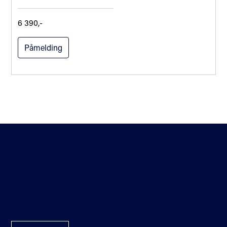
6 390,-
Påmelding
Kontakt oss
Standardisering
Om oss
Fagområder
Veibeskrivelse
Personvern og cookies
Nyhetsbrev
Tilgjengelighetserklærin
Hjelp
g
Standarder på høring
Webredaktør og
Terminologiportalen
webmaster
Termlex