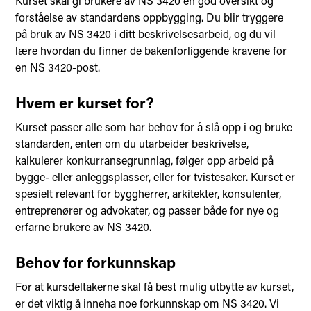
Kurset skal gi brukere av NS 3420 en god oversikt og
forståelse av standardens oppbygging. Du blir tryggere
på bruk av NS 3420 i ditt beskrivelsesarbeid, og du vil
lære hvordan du finner de bakenforliggende kravene for
en NS 3420-post.
Hvem er kurset for?
Kurset passer alle som har behov for å slå opp i og bruke
standarden, enten om du utarbeider beskrivelse,
kalkulerer konkurransegrunnlag, følger opp arbeid på
bygge- eller anleggsplasser, eller for tvistesaker. Kurset er
spesielt relevant for byggherrer, arkitekter, konsulenter,
entreprenører og advokater, og passer både for nye og
erfarne brukere av NS 3420.
Behov for forkunnskap
For at kursdeltakerne skal få best mulig utbytte av kurset,
er det viktig å inneha noe forkunnskap om NS 3420. Vi