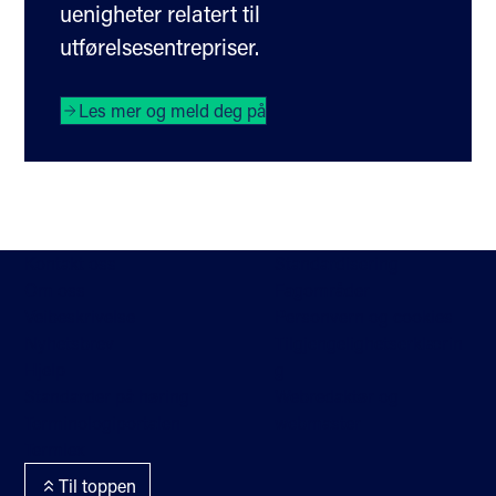
uenigheter relatert til
utførelsesentrepriser.
Les mer og meld deg på
Kontakt oss
Standardisering
Om oss
Fagområder
Veibeskrivelse
Personvern og cookies
Nyhetsbrev
Tilgjengelighetserklærin
Hjelp
g
Standarder på høring
Webredaktør og
Terminologiportalen
webmaster
Termlex
Til toppen