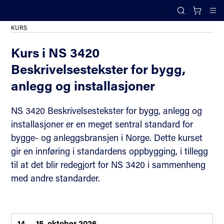
;
Alle kurs og arrangementer
Search
Cl
KURS
Kurs i NS 3420
Beskrivelsestekster for bygg,
anlegg og installasjoner
NS 3420 Beskrivelsestekster for bygg, anlegg og
installasjoner er en meget sentral standard for
bygge- og anleggsbransjen i Norge. Dette kurset
gir en innføring i standardens oppbygging, i tillegg
til at det blir redegjort for NS 3420 i sammenheng
med andre standarder.
14 .
- 15. oktober 2026