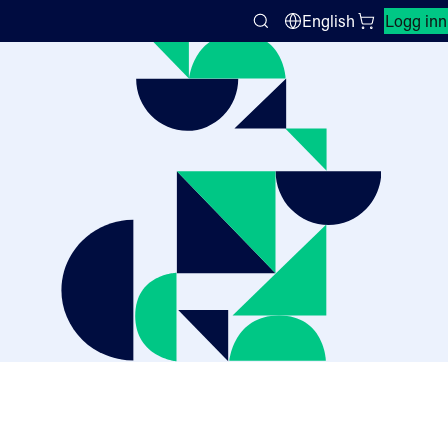
Lukk søkepanel
English
Logg inn
Search