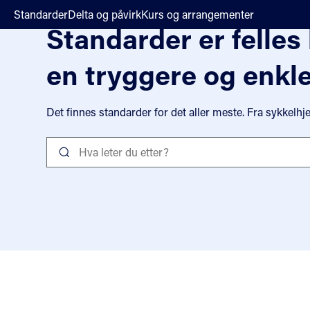
;
Standarder
Delta og påvirk
Kurs og arrangementer
Standarder er felles 
en tryggere og enkl
Det finnes standarder for det aller meste. Fra sykkelhj
Standarder er felles løsninger for en tryggere og enklere hver