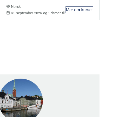
Norsk
Mer om kurset
05 og NS 8406
: Kurs i nye ISO 1400
18. september 2026
og 1 datoer til