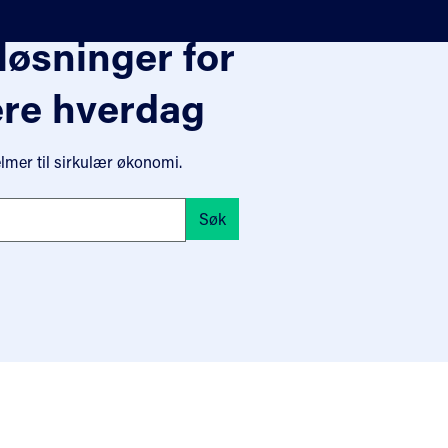
løsninger for
ere hverdag
elmer til sirkulær økonomi.
dag
Søk