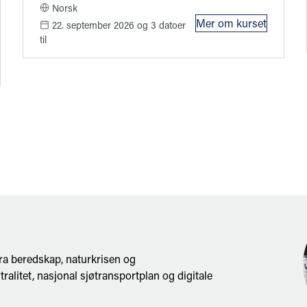
Norsk
Mer om kurset
22. september 2026
og 3 datoer
: Kurs i NS 84
til
e ISO 9001:2026 – bli klar for de nye kravene
ra beredskap, naturkrisen og
tralitet, nasjonal sjøtransportplan og digitale