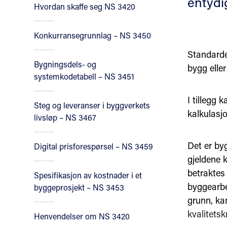
entydig
Hvordan skaffe seg NS 3420
Konkurransegrunnlag – NS 3450
Standarde
Bygningsdels- og
bygg eller
systemkodetabell – NS 3451
I tillegg 
Steg og leveranser i byggverkets
kalkulasjo
livsløp – NS 3467
Det er by
Digital prisforespørsel – NS 3459
gjeldene 
betraktes 
Spesifikasjon av kostnader i et
byggearbei
byggeprosjekt – NS 3453
grunn, kan
kvalitetsk
Henvendelser om NS 3420