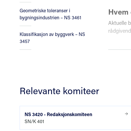
Hvem e
Geometriske toleranser i
bygningsindustrien – NS 3461
Aktuelle b
rådgivend
Klassifikasjon av byggverk – NS
3457
For den s
delprodukt
opp. De b
for de ak
Relevante komiteer
Deler 
NS 3420 e
komplette
NS 3420 - Redaksjonskomiteen
SN/K 401
En komple