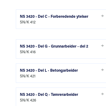
Delene er
underligg
NS 3420 - Del C - Forberedende ytelser
omfattende
SN/K 412
Hver enkel
material ,
I tillegg 
NS 3420 - Del G - Grunnarbeider - del 2
SN/K 416
beskr
opply
NS 3420 - Del L - Betongarbeider
krav 
SN/K 421
regle
infor
NS 3420 - Del Q - Tømrerarbeider
SN/K 426
Utfyllend