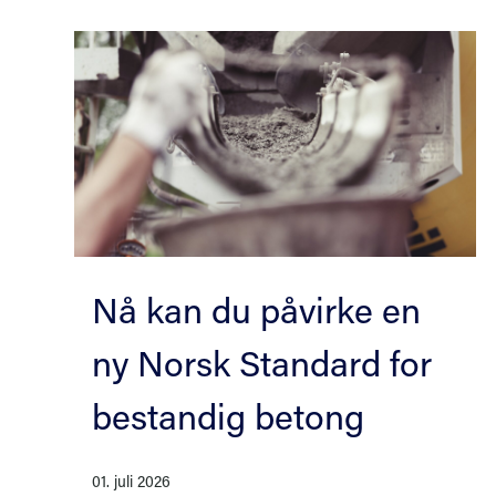
Lange 
NS 3420 bl
opp gjenn
utvikling.
Nå kan du påvirke en
ny Norsk Standard for
bestandig betong
01. juli 2026