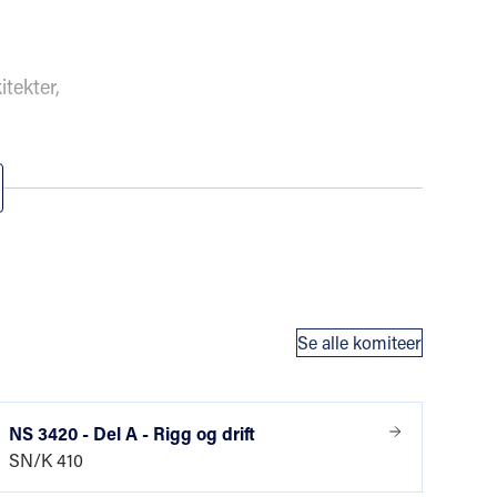
itekter,
 og levere
ndarden er bygd
ttet til kodene
Se alle komiteer
ringen, og den
NS 3420 - Del A - Rigg og drift
SN/K 410
aktuell ytelse.