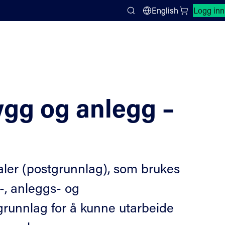
Lukk søkepanel
English
Logg inn
Search
gg og anlegg –
ler (postgrunnlag), som brukes
g-, anleggs- og
 grunnlag for å kunne utarbeide