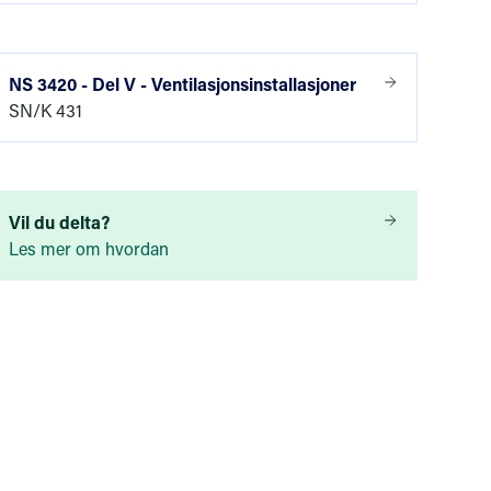
tbart i
420, kalt P-773,
butikken.
NS 3420 - Del V - Ventilasjonsinstallasjoner
SN/K 431
. Utgivelsen av
nummer, for
Vil du delta?
Les mer om hvordan
 del av et
3420-U:2019.
 bli utgitt en ny
 oversikt over
eres derfor ved