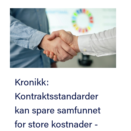
tradisjoner
e utgitt første gang i 1976, og standarden er utgitt i ma
om årene. Dette kan du lese mer om i NS 3420-1, tillegg 
Kronikk:
Kontraktsstandarder
kan spare samfunnet
for store kostnader -