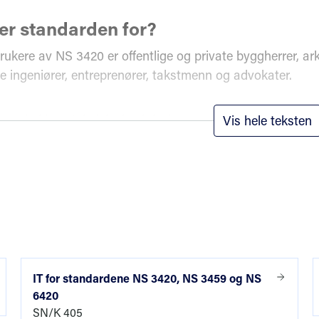
r standarden for?
rukere av NS 3420 er offentlige og private byggherrer, ark
e ingeniører, entreprenører, takstmenn og advokater.
om skal lage tekniske beskrivelser, og den som skal prise
Vis hele teksten
er og ytelser, er det viktig å sette seg inn i hvordan sta
ør også kjenne til hvilke krav og bestemmelser som er kny
tuelle postgrunnlagene.
og innhold i standarden
r en av de viktigste standardene for bygg- og anleggsnæ
 NS 3420-serien består av hele 44 delstandarder.
IT for standardene NS 3420, NS 3459 og NS
6420
SN/K 405
tt utgave av NS 3420 er inndelt etter fagområde for hver 