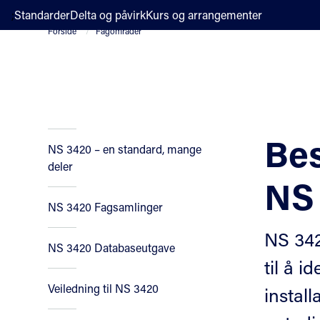
;
Standarder
Delta og påvirk
Kurs og arrangementer
Forside
Fagområder
Bes
NS 3420 – en standard, mange
deler
NS
NS 3420 Fagsamlinger
NS 342
NS 3420 Databaseutgave
til å i
Veiledning til NS 3420
instal