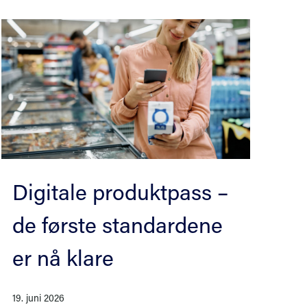
nge versjoner
D Historikk og
Digitale produktpass –
de første standardene
er nå klare
19. juni 2026