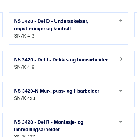
 betegnet med bokstaver, enten som én-bokstav kode, m
ende to-bokstavkoder, eller som to-bokstavkoder der innh
NS 3420 - Del D - Undersøkelser,
 nok til å utgjøre en egen del.
registreringer og kontroll
SN/K 413
t del har også henvisninger til aktuelle referansestandard
 prøvings- og utførelsesstandarder.
til postgrunnlagene inneholder standarden
NS 3420 - Del J - Dekke- og banearbeider
SN/K 419
ivelse av de enkelte delprodukters eller ytelsers omfang
sninger om hva som skal inkluderes i prisen
NS 3420-N Mur-, puss- og flisarbeider
til materialer, utførelse, toleranser, prøving og kontroll
SN/K 423
r for hvordan mengden av delprodukter og ytelser skal a
masjon og veiledning til den som skal utarbeide beskrivel
NS 3420 - Del R - Montasje- og
innredningsarbeider
e orientering om NS 3420 kan finnes i NS 3420 Del 1:
SN/K 427