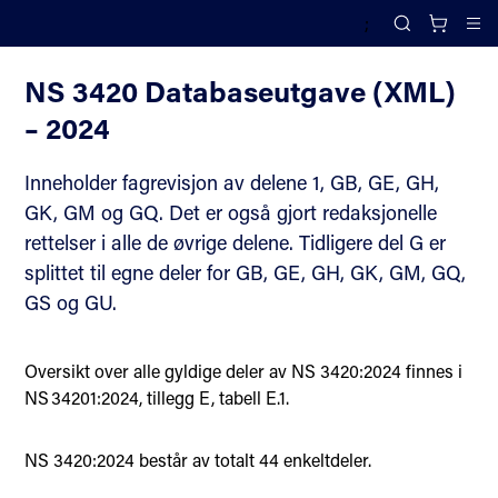
;
Beskrivelsessystem bygg og anlegg – NS 3420
Search
Cl
NS 3420 Databaseutgave (XML)
– 2024
Inneholder fagrevisjon av delene 1, GB, GE, GH,
GK, GM og GQ. Det er også gjort redaksjonelle
rettelser i alle de øvrige delene. Tidligere del G er
splittet til egne deler for GB, GE, GH, GK, GM, GQ,
GS og GU.
Oversikt over alle gyldige deler av NS 3420:2024 finnes i
NS 34201:2024, tillegg E, tabell E.1.
NS 3420:2024 består av totalt 44 enkeltdeler.