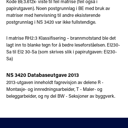
Kode BE3.612x- viste til feil matrise (feil også i
papirutgaven). Noen postgrunnlag i BE med bruk av
matriser med henvisning til andre eksisterende
postgrunnlag i NS 3420 var ikke fullstendige.
I matrise RH2:3 Klassifisering – brannmotstand ble det
lagt inn to blanke tegn for å bedre leseforståelsen. EI230-
Sa til EI2 30-Sa (som skrives slik i papirutgaven: EI230-
Sa)
NS 3420 Databaseutgave 2013
2013-utgaven inneholdt fagrevisjon av delene R -
Montasje- og innredningsarbeider, T - Maler- og
beleggarbeider, og ny del BW - Seksjoner av byggverk.
Kontakt oss
Standardisering
Om oss
Fagområder