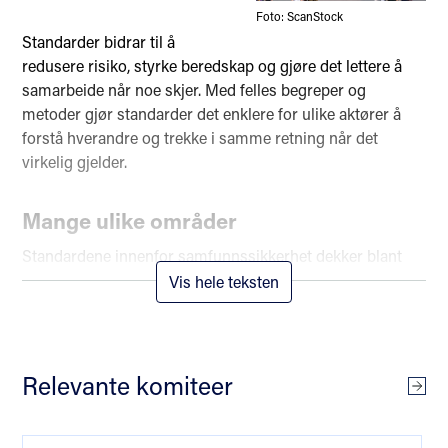
Foto: ScanStock
Standarder bidrar til å
redusere risiko, styrke beredskap og gjøre det lettere å
samarbeide når noe skjer. Med felles begreper og
metoder gjør standarder det enklere for ulike aktører å
forstå hverandre og trekke i samme retning når det
virkelig gjelder.
Mange ulike områder
Standardene innenfor samfunnssikkerhet dekker blant
annet risikostyring, kontinuitetsledelse, beredskap,
Vis hele teksten
kriseledelse og sikring av bygde omgivelser.
De gir støtte til planlegging og beslutninger – både i det
Relevante komiteer
daglige arbeidet og i møte med det uforutsette.
Se a
For virksomheter, organisasjoner og myndigheter er