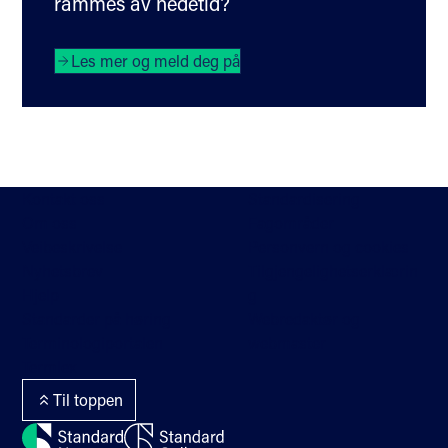
rammes av nedetid?
Les mer og meld deg på
Kontakt oss
Standardisering
Om oss
Fagområder
Veibeskrivelse
Personvern og cookies
Nyhetsbrev
Tilgjengelighetserklærin
Hjelp
g
Standarder på høring
Webredaktør og
Terminologiportalen
webmaster
Termlex
Til toppen