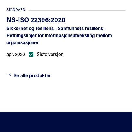
STANDARD
NS-ISO 22396:2020
Sikkerhet og resiliens - Samfunnets resiliens -
Retningslinjer for informasjonsutveksling mellom
organisasjoner
apr. 2020
Siste versjon
Se alle produkter
Kontakt oss
Standardisering
Om oss
Fagområder
Veibeskrivelse
Personvern og cookies