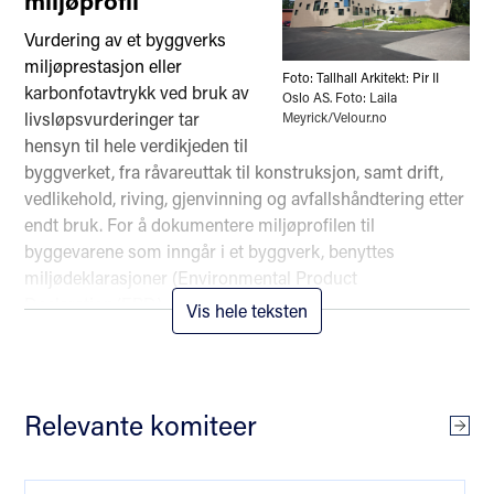
miljøprofil
Vurdering av et byggverks
miljøprestasjon eller
Foto: Tallhall Arkitekt: Pir II
karbonfotavtrykk ved bruk av
Oslo AS. Foto: Laila
livsløpsvurderinger tar
Meyrick/Velour.no
hensyn til hele verdikjeden til
byggverket, fra råvareuttak til konstruksjon, samt drift,
vedlikehold, riving, gjenvinning og avfallshåndtering etter
endt bruk. For å dokumentere miljøprofilen til
byggevarene som inngår i et byggverk, benyttes
miljødeklarasjoner (Environmental Product
Declaration/EPD).
Vis hele teksten
En EPD er et solid verktøy for å kunne ta miljøriktige valg
og de kan være utformet etter én av følgende standarder:
Relevante komiteer
Se a
NS-EN 15804 Bærekraftige byggverk
-
Miljødeklarasjoner – Grunnleggende