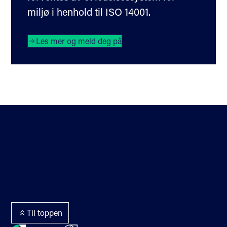
miljø i henhold til ISO 14001.
Les mer og meld deg på
Kontakt oss
Standardisering
Om oss
Fagområder
Veibeskrivelse
Personvern og cookies
Nyhetsbrev
Tilgjengelighetserklærin
Hjelp
g
Standarder på høring
Webredaktør og
Terminologiportalen
webmaster
Termlex
Til toppen