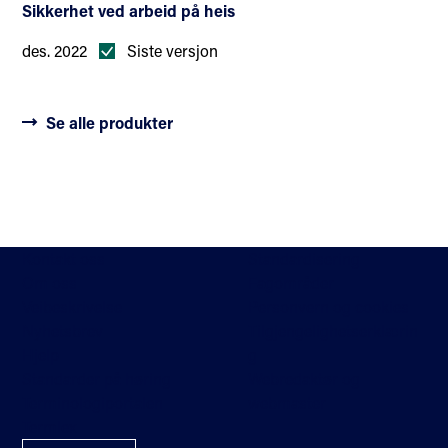
Sikkerhet ved arbeid på heis
des. 2022
Siste versjon
Se alle produkter
Kontakt oss
Standardisering
Om oss
Fagområder
Veibeskrivelse
Personvern og cookies
Nyhetsbrev
Tilgjengelighetserklærin
Hjelp
g
Standarder på høring
Webredaktør og
Terminologiportalen
webmaster
Termlex