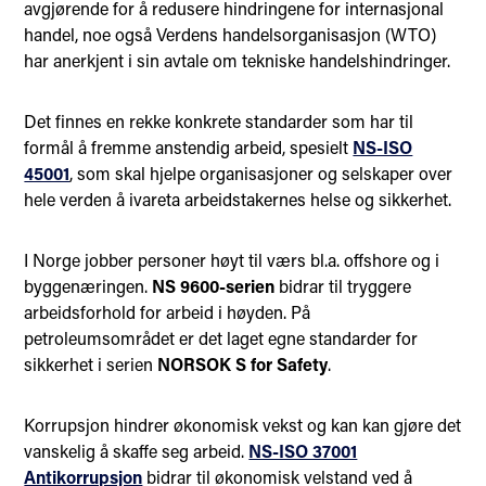
avgjørende for å redusere hindringene for internasjonal
handel, noe også Verdens handelsorganisasjon (WTO)
har anerkjent i sin avtale om tekniske handelshindringer.
Det finnes en rekke konkrete standarder som har til
formål å fremme anstendig arbeid, spesielt
NS-ISO
45001
, som skal hjelpe organisasjoner og selskaper over
hele verden å ivareta arbeidstakernes helse og sikkerhet.
I Norge jobber personer høyt til værs bl.a. offshore og i
byggenæringen.
NS 9600-serien
bidrar til tryggere
arbeidsforhold for arbeid i høyden. På
petroleumsområdet er det laget egne standarder for
sikkerhet i serien
NORSOK S for Safety
.
Korrupsjon hindrer økonomisk vekst og kan kan gjøre det
vanskelig å skaffe seg arbeid.
NS-ISO 37001
Antikorrupsjon
bidrar til økonomisk velstand ved å