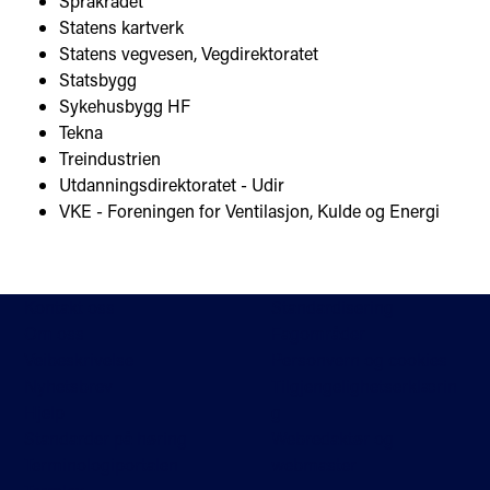
Språkrådet
Statens kartverk
Statens vegvesen, Vegdirektoratet
Statsbygg
Sykehusbygg HF
Tekna
Treindustrien
Utdanningsdirektoratet - Udir
VKE - Foreningen for Ventilasjon, Kulde og Energi
Kontakt oss
Standardisering
Om oss
Fagområder
Veibeskrivelse
Personvern og cookies
Nyhetsbrev
Tilgjengelighetserklærin
Hjelp
g
Standarder på høring
Webredaktør og
Terminologiportalen
webmaster