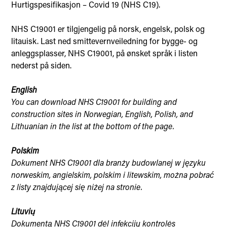
Hurtigspesifikasjon – Covid 19 (NHS C19).
NHS C19001 er tilgjengelig på norsk, engelsk, polsk og
litauisk. Last ned smittevernveiledning for bygge- og
anleggsplasser, NHS C19001, på ønsket språk i listen
nederst på siden.
English
You can download NHS C19001 for building and
construction sites in Norwegian, English, Polish, and
Lithuanian in the list at the bottom of the page.
Polskim
Dokument NHS C19001 dla branży budowlanej w języku
norweskim, angielskim, polskim i litewskim, można pobrać
z listy znajdującej się niżej na stronie.
Lituvių
Dokumentą NHS C19001 dėl infekcijų kontrolės