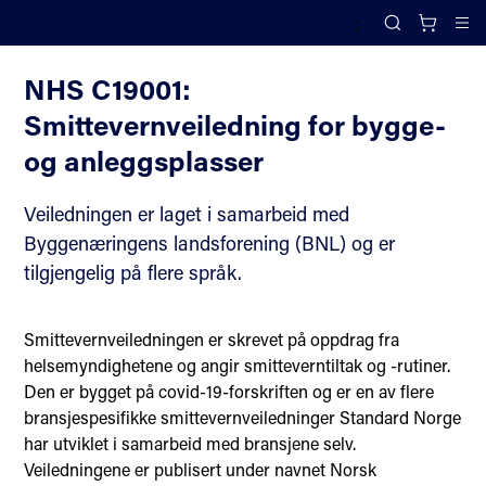
;
NHS C19: Smittevernveiledninger for ulike bransjer
Search
Cl
NHS C19001:
Smittevernveiledning for bygge-
og anleggsplasser
Veiledningen er laget i samarbeid med
Byggenæringens landsforening (BNL) og er
tilgjengelig på flere språk.
Smittevernveiledningen er skrevet på oppdrag fra
helsemyndighetene og angir smitteverntiltak og -rutiner.
Den er bygget på covid-19-forskriften og er en av flere
bransjespesifikke smittevernveiledninger Standard Norge
har utviklet i samarbeid med bransjene selv.
Veiledningene er publisert under navnet Norsk