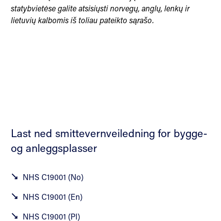
statybvietėse galite atsisiųsti norvegų, anglų, lenkų ir
lietuvių kalbomis iš toliau pateikto sąrašo.
Last ned smittevernveiledning for bygge-
og anleggsplasser
NHS C19001 (No)
NHS C19001 (En)
NHS C19001 (Pl)