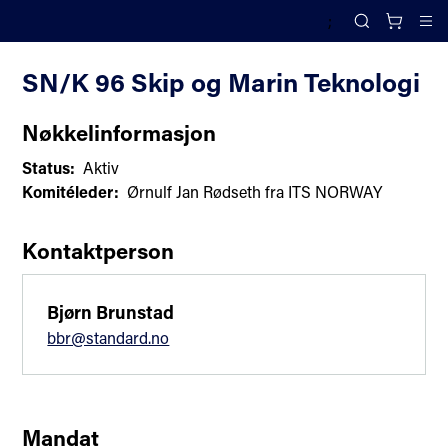
;
Komiteoversikt
Search
Cl
SN/K 96 Skip og Marin Teknologi
Nøkkelinformasjon
Status:
Aktiv
Komitéleder:
Ørnulf Jan Rødseth fra ITS NORWAY
Kontaktperson
Bjørn Brunstad
bbr@standard.no
Mandat