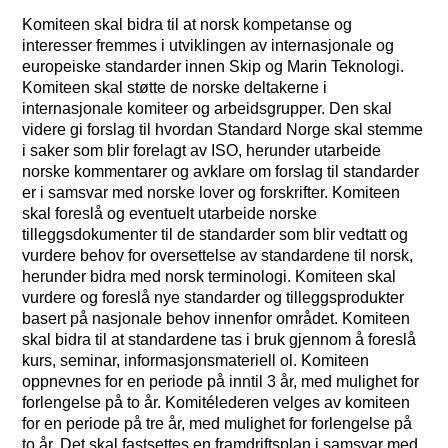
Komiteen skal bidra til at norsk kompetanse og
interesser fremmes i utviklingen av internasjonale og
europeiske standarder innen Skip og Marin Teknologi.
Komiteen skal støtte de norske deltakerne i
internasjonale komiteer og arbeidsgrupper. Den skal
videre gi forslag til hvordan Standard Norge skal stemme
i saker som blir forelagt av ISO, herunder utarbeide
norske kommentarer og avklare om forslag til standarder
er i samsvar med norske lover og forskrifter. Komiteen
skal foreslå og eventuelt utarbeide norske
tilleggsdokumenter til de standarder som blir vedtatt og
vurdere behov for oversettelse av standardene til norsk,
herunder bidra med norsk terminologi. Komiteen skal
vurdere og foreslå nye standarder og tilleggsprodukter
basert på nasjonale behov innenfor området. Komiteen
skal bidra til at standardene tas i bruk gjennom å foreslå
kurs, seminar, informasjonsmateriell ol. Komiteen
oppnevnes for en periode på inntil 3 år, med mulighet for
forlengelse på to år. Komitélederen velges av komiteen
for en periode på tre år, med mulighet for forlengelse på
to år. Det skal fastsettes en framdriftsplan i samsvar med