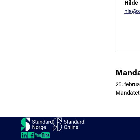
Hilde
hla@s
Manda
25. febru
Mandatet f
Kontakt oss
Om oss
Veibeskrivelse
LinkedIn
LinkedIn
LinkedIn
LinkedIn