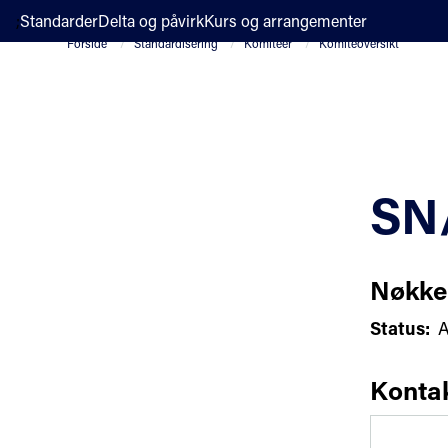
;
Standarder
Delta og påvirk
Kurs og arrangementer
Forside
Standardisering
Komiteer
Komiteoversikt
SN
Nøkke
Status:
A
Konta