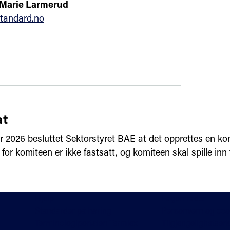
 Marie Larmerud
tandard.no
t
ar 2026 besluttet Sektorstyret BAE at det opprettes en k
or komiteen er ikke fastsatt, og komiteen skal spille inn f
Hjelp
Fagområder
Standarder på høring
Personvern og coo
Terminologiportalen Termlex
Tilgjengelighetser