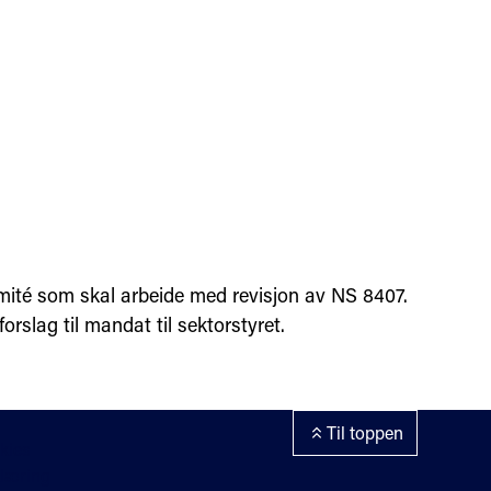
omité som skal arbeide med revisjon av NS 8407.
orslag til mandat til sektorstyret.
Til toppen
kies
klæring