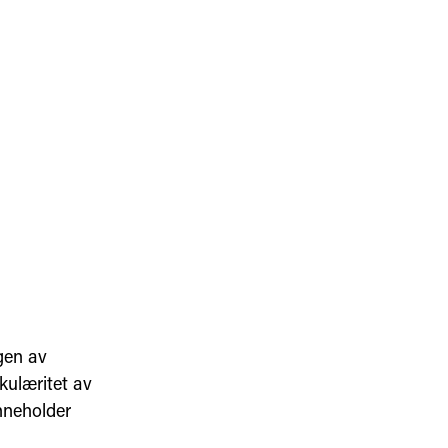
ngen av
kulæritet av
inneholder