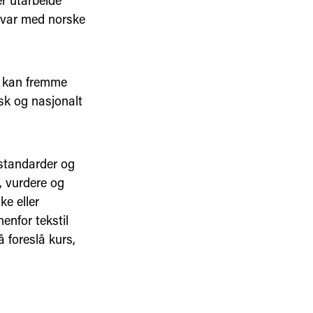
er utarbeide
svar med norske
n kan fremme
isk og nasjonalt
standarder og
, vurdere og
ke eller
enfor tekstil
 foreslå kurs,