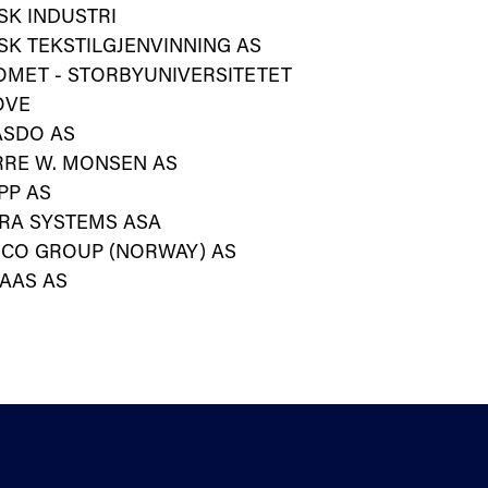
SK INDUSTRI
K TEKSTILGJENVINNING AS
OMET - STORBYUNIVERSITETET
OVE
ASDO AS
RRE W. MONSEN AS
PP AS
RA SYSTEMS ASA
MCO GROUP (NORWAY) AS
AAS AS
Hjelp
Fagområder
Standarder på høring
Personvern og coo
Terminologiportalen Termlex
Tilgjengelighetser