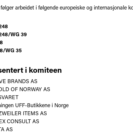
følger arbeidet i følgende europeiske og internasjonale k
248
248/WG 39
8
38/WG 35
entert i komiteen
VE BRANDS AS
OLD OF NORWAY AS
SVARET
ningen UFF-Butikkene i Norge
WEILER ITEMS AS
EX CONSULT AS
TA AS