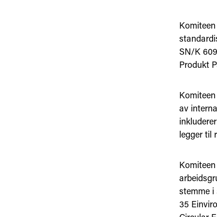
Komiteen 
standardi
SN/K 609 
Produkt P
Komiteen 
av interna
inkludere
legger til
Komiteen 
arbeidsgr
stemme i 
35 Einvir