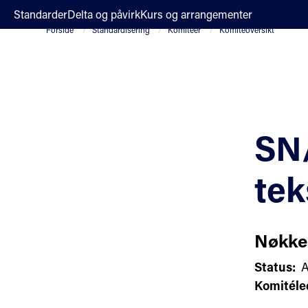
;
Standarder
Delta og påvirk
Kurs og arrangementer
Forside
Standardisering
Komiteer
Komiteoversikt
SN/
tek
Nøkke
Status:
A
Komitéle