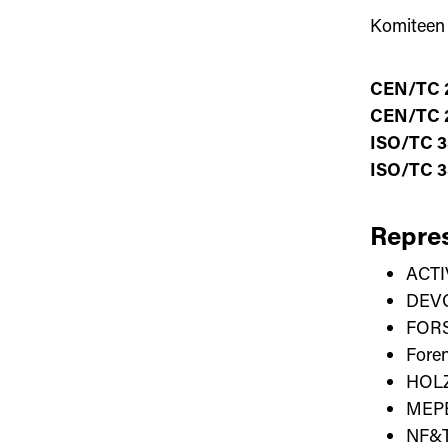
Komiteen 
CEN/TC 
CEN/TC 
ISO/TC 3
ISO/TC 
Repres
ACTI
DEV
FOR
Fore
HOLZ
MEP
NF&