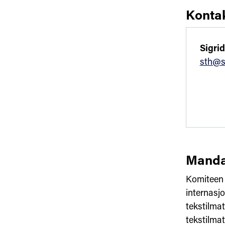
Konta
Sigri
sth@s
Manda
Komiteen s
internasjo
tekstilmat
tekstilma