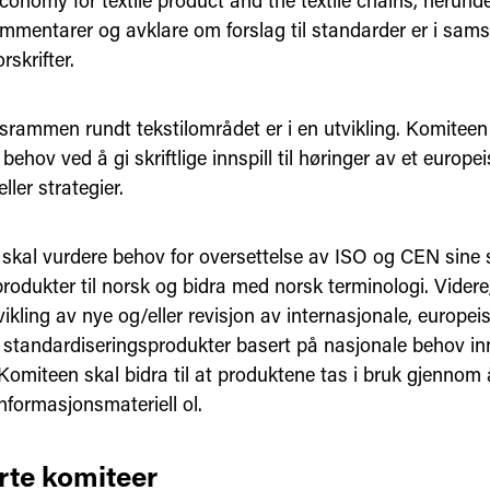
conomy for textile product and the textile chains, herund
mmentarer og avklare om forslag til standarder er i sam
rskrifter.
srammen rundt tekstilområdet er i en utvikling. Komitee
behov ved å gi skriftlige innspill til høringer av et europe
ller strategier.
skal vurdere behov for oversettelse av ISO og CEN sine 
rodukter til norsk og bidra med norsk terminologi. Videre
vikling av nye og/eller revisjon av internasjonale, europeis
 standardiseringsprodukter basert på nasjonale behov inn
omiteen skal bidra til at produktene tas i bruk gjennom å
informasjonsmateriell ol.
rte komiteer