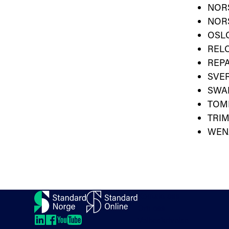
NOR
NORS
OSL
REL
REP
SVE
SWA
TOM
TRI
WEN
Kontakt oss
Om oss
Veibeskrivelse
LinkedIn
LinkedIn
LinkedIn
LinkedIn