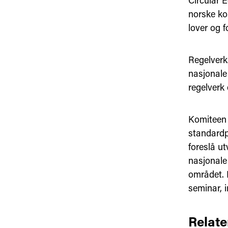
Circular E
norske ko
lover og fo
Regelverk
nasjonale 
regelverk e
Komiteen 
standardp
foreslå ut
nasjonale
området. K
seminar, 
Relate