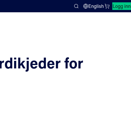
Lukk søkepanel
English
Logg inn
Search
dikjeder for