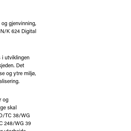
 og gjenvinning,
SN/K 624 Digital
i utviklingen
kjeden. Det
e og ytre miljø,
alisering.
r og
rge skal
 ISO/TC 38/WG
/TC 248/WG 39