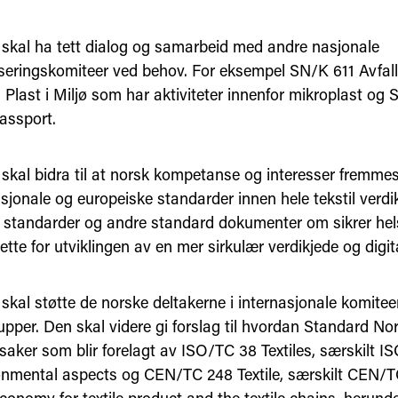
skal ha tett dialog og samarbeid med andre nasjonale
seringskomiteer ved behov. For eksempel SN/K 611 Avfall
Plast i Miljø som har aktiviteter innenfor mikroplast og 
assport.
skal bidra til at norsk kompetanse og interesser fremmes 
sjonale og europeiske standarder innen hele tekstil verdi
r standarder og andre standard dokumenter om sikrer hels
 rette for utviklingen av en mer sirkulær verdikjede og digit
skal støtte de norske deltakerne i internasjonale komitee
upper. Den skal videre gi forslag til hvordan Standard No
saker som blir forelagt av ISO/TC 38 Textiles, særskilt
onmental aspects og CEN/TC 248 Textile, særskilt CEN