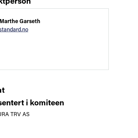
ktperson
Marthe Garseth
tandard.no
t
entert i komiteen
URA TRV AS