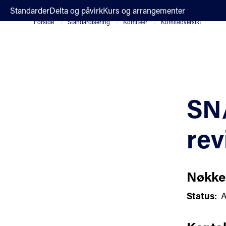
;
Standarder
Delta og påvirk
Kurs og arrangementer
Forside
Standardisering
Komiteer
Komiteoversikt
SN/
rev
Nøkke
Status:
A