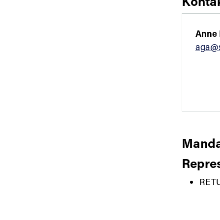
Konta
Anne 
aga@s
Manda
Repres
RET