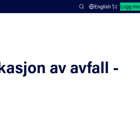
Lukk søkepanel
English
Logg inn
Search
asjon av avfall -