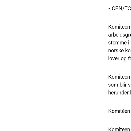
• CEN/TC 
Komiteen 
arbeidsgr
stemme i 
norske ko
lover og fo
Komiteen 
som blir v
herunder 
Komitéen s
Komiteen 