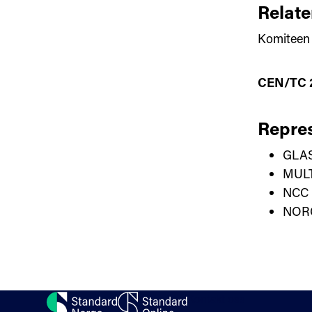
Relate
Komiteen 
CEN/TC 2
Repres
GLA
MUL
NCC
NORG
Kontakt oss