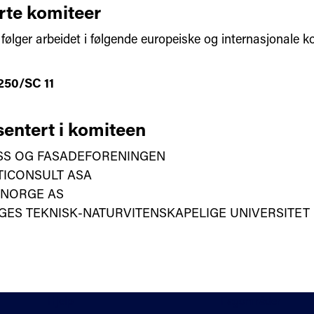
rte komiteer
følger arbeidet i følgende europeiske og internasjonale k
50/SC 11
entert i komiteen
SS OG FASADEFORENINGEN
TICONSULT ASA
 NORGE AS
ES TEKNISK-NATURVITENSKAPELIGE UNIVERSITET
Hjelp
Fagområder