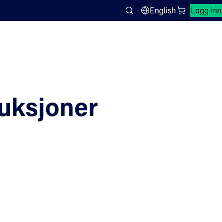
Lukk søkepanel
English
Logg inn
Search
uksjoner