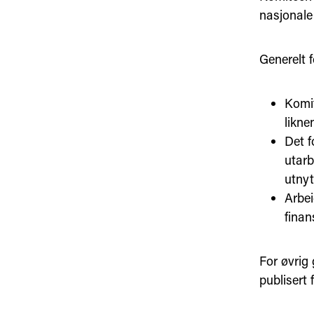
nasjonale
Generelt f
Komit
likne
Det f
utarb
utnyt
Arbei
finan
For øvrig 
publisert