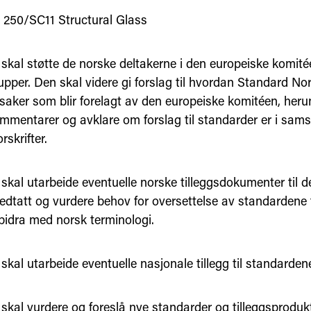
250/SC11 Structural Glass
skal støtte de norske deltakerne i den europeiske komité
upper. Den skal videre gi forslag til hvordan Standard No
saker som blir forelagt av den europeiske komitéen, heru
mmentarer og avklare om forslag til standarder er i sam
rskrifter.
skal utarbeide eventuelle norske tilleggsdokumenter til 
edtatt og vurdere behov for oversettelse av standardene t
bidra med norsk terminologi.
kal utarbeide eventuelle nasjonale tillegg til standarden
skal vurdere og foreslå nye standarder og tilleggsproduk