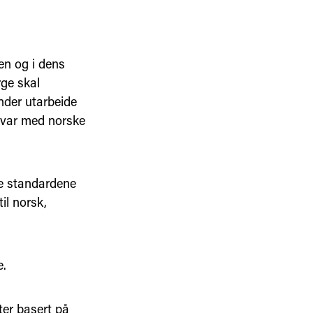
en og i dens
rge skal
nder utarbeide
svar med norske
de standardene
il norsk,
e.
ter basert på