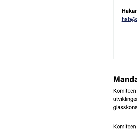
Hakan
hab@s
Manda
Komiteen 
utvikling
glasskons
Komiteen s