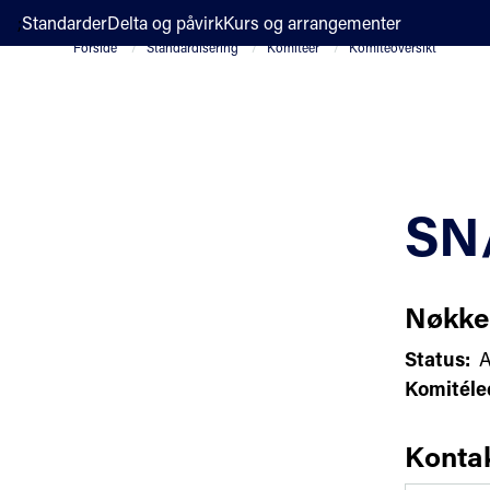
;
Standarder
Delta og påvirk
Kurs og arrangementer
Forside
Standardisering
Komiteer
Komiteoversikt
SN/
Nøkke
Status:
A
Komitéle
Konta