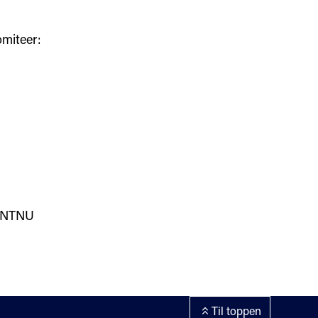
omiteer:
 NTNU
Til toppen