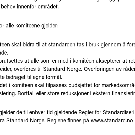
 behov innenfor området.
or alle komiteene gjelder:
een skal bidra til at standarden tas i bruk gjennom å for
nde.
orutsettes at alle som er med i komitéen aksepterer at re
eider, overføres til Standard Norge. Overføringen av råderet
te bidraget til egne formål.
det i komiteen skal tilpasses budsjettet for markedsområ
siering. Bortfall eller store reduksjoner i ekstern finansieri
gjelder de til enhver tid gjeldende Regler for Standardiser
 fra Standard Norge. Reglene finnes på www.standard.no