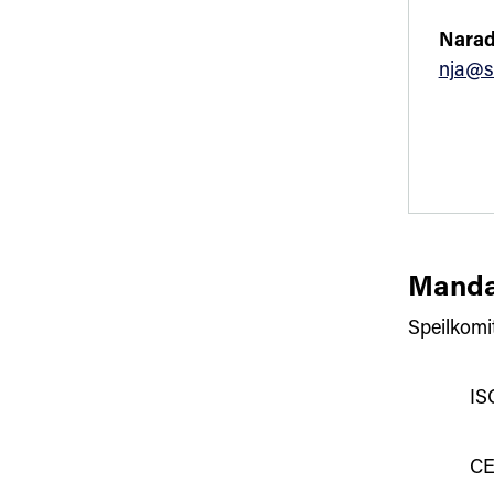
Narad
nja@s
Manda
Speilkomi
IS
CE