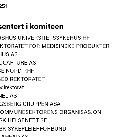
251
entert i komiteen
RSHUS UNIVERSITETSSYKEHUS HF
EKTORATET FOR MEDISINSKE PRODUKTER
IUS AS
DCAPTURE AS
SE NORD RHF
SEDIREKTORATET
direktorat
NEL AS
GSBERG GRUPPEN ASA
KOMMUNESEKTORENS ORGANISASJON
SK HELSENETT SF
SK SYKEPLEIERFORBUND
TAHEAD AS