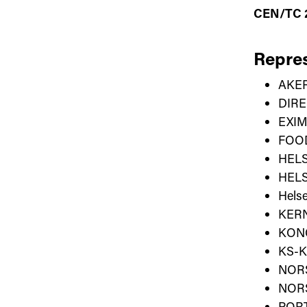
CEN/TC 
Repres
AKE
DIR
EXIM
FOO
HEL
HEL
Helse
KER
KON
KS-
NOR
NOR
POR