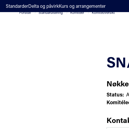
;
Standarder
Delta og påvirk
Kurs og arrangementer
Forside
Standardisering
Komiteer
Komiteoversikt
SN/
Nøkke
Status:
A
Komitéle
Konta