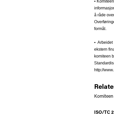
• Komiteen 
informasjon
å råde over
Overføringe
formål.
• Arbeidet 
ekstern fina
komiteen bl
Standardis
http://www
Relate
Komiteen 
ISO/TC 2