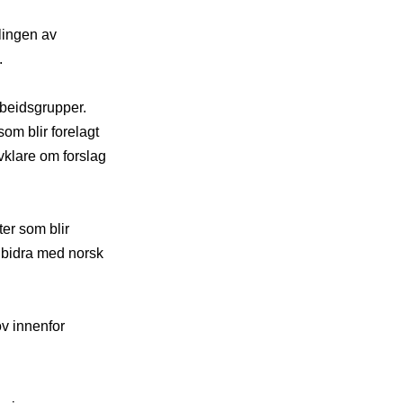
lingen av
.
rbeidsgrupper.
om blir forelagt
klare om forslag
ter som blir
r bidra med norsk
v innenfor