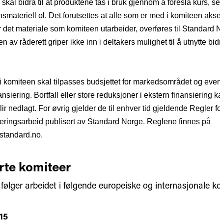
skal bidra til at produktene tas i bruk gjennom å foreslå kurs, s
smateriell ol. Det forutsettes at alle som er med i komiteen aksept
 det materiale som komiteen utarbeider, overføres til Standard 
n av råderett griper ikke inn i deltakers mulighet til å utnytte bid
i komiteen skal tilpasses budsjettet for markedsområdet og even
nsiering. Bortfall eller store reduksjoner i ekstern finansiering ka
ir nedlagt. For øvrig gjelder de til enhver tid gjeldende Regler f
eringsarbeid publisert av Standard Norge. Reglene finnes på
.standard.no.
rte komiteer
følger arbeidet i følgende europeiske og internasjonale k
15