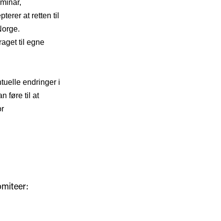
eminar,
erer at retten til
Norge.
raget til egne
tuelle endringer i
n føre til at
or
omiteer: