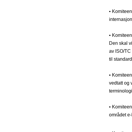
• Komiteen 
internasjo
• Komiteen 
Den skal vi
av ISO/TC 
til standar
• Komiteen 
vedtatt og 
terminologi
• Komiteen
området e-