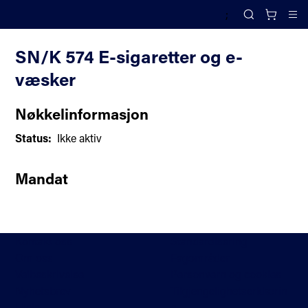
;
Komiteoversikt
Search
Cl
SN/K 574 E-sigaretter og e-
væsker
Nøkkelinformasjon
Status:
Ikke aktiv
Mandat
Kontakt oss
Standardisering
Om oss
Fagområder
Veibeskrivelse
Personvern og cookies
Nyhetsbrev
Tilgjengelighetserklærin
Hjelp
g