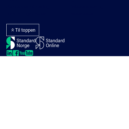
Standarder på høring
Webredaktør og
Terminologiportalen
webmaster
Termlex
Til toppen
LinkedIn
LinkedIn
LinkedIn
LinkedIn