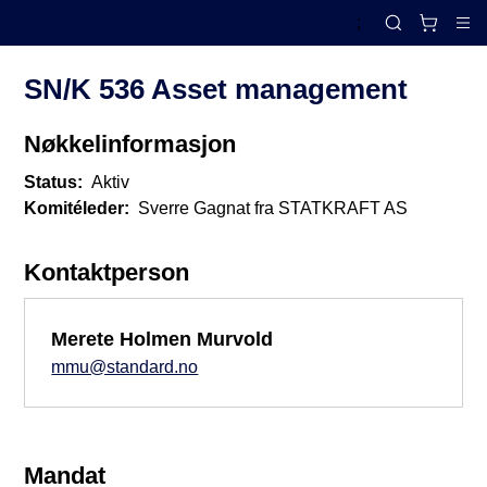
;
Komiteoversikt
Search
Cl
SN/K 536 Asset management
Nøkkelinformasjon
Status:
Aktiv
Komitéleder:
Sverre Gagnat fra STATKRAFT AS
Kontaktperson
Merete Holmen Murvold
mmu@standard.no
Mandat