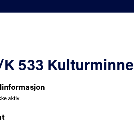
K 533 Kulturminner
linformasjon
kke aktiv
t