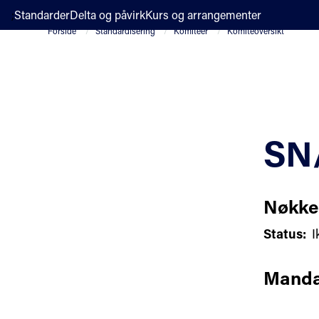
;
Standarder
Delta og påvirk
Kurs og arrangementer
Forside
Standardisering
Komiteer
Komiteoversikt
SN/
Nøkke
Status:
I
Manda