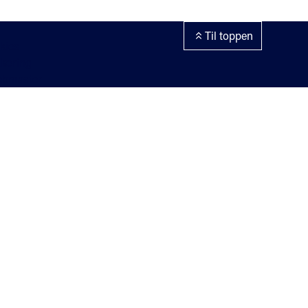
Til toppen
kies
klæring
ebmaster