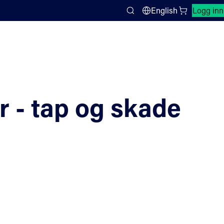
Lukk søkepanel
English
Logg inn
Search
 - tap og skade