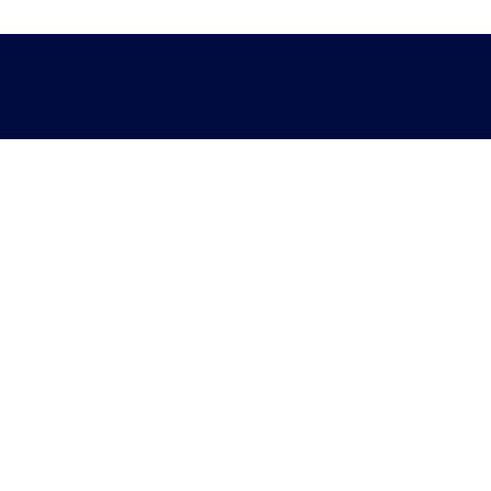
Hjelp
Fagområder
Standarder på høring
Personvern og coo
Terminologiportalen Termlex
Tilgjengelighetser
Standardisering
Webredaktør og w