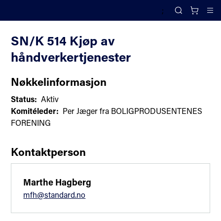
;
Komiteoversikt
Search
Cl
SN/K 514 Kjøp av
håndverkertjenester
Nøkkelinformasjon
Status:
Aktiv
Komitéleder:
Per Jæger fra BOLIGPRODUSENTENES
FORENING
Kontaktperson
Marthe Hagberg
mfh@standard.no