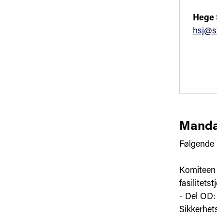
Hege 
hsj@s
Manda
Følgende 
Komiteen s
fasilitetst
- Del OD: 
Sikkerhet