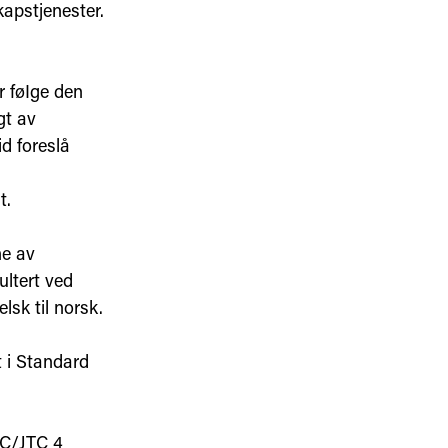
kapstjenester.
r føIge den
gt av
d foreslå
t.
ne av
ultert ved
lsk til norsk.
 i Standard
LC/JTC 4