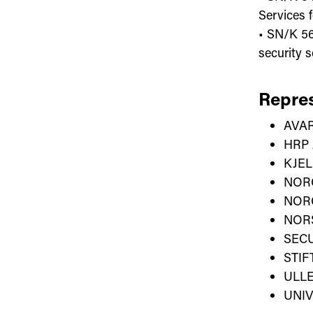
Services f
• SN/K 56
security s
Repres
AVAR
HRP
KJE
NOR
NORG
NOR
SECU
STI
ULL
UNIV