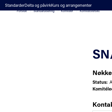
;
Standarder
Delta og påvirk
Kurs og arrangementer
Forside
Standardisering
Komiteer
Komiteoversikt
SN
Nøkke
Status:
A
Komitéle
Konta