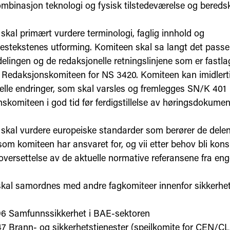
kombinasjon teknologi og fysisk tilstedeværelse og bereds
skal primært vurdere terminologi, faglig innhold og
sestekstenes utforming. Komiteen skal sa langt det passe
elingen og de redaksjonelle retningslinjene som er fastla
Redaksjonskomiteen for NS 3420. Komiteen kan imidlerti
elle endringer, som skal varsles og fremlegges SN/K 401
skomiteen i god tid før ferdigstillelse av høringsdokumen
skal vurdere europeiske standarder som berører de dele
om komiteen har ansvaret for, og vii etter behov bli kons
oversettelse av de aktuelle normative referansene fra enge
skal samordnes med andre fagkomiteer innenfor sikkerhet
6 Samfunnssikkerhet i BAE-sektoren
7 Brann- og sikkerhetstjenester (speilkomite for CEN/C