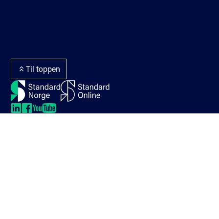
Nyhetsbrev
Tilgjengelighetserklærin
Hjelp
g
Standarder på høring
Webredaktør og
Terminologiportalen
webmaster
Termlex
Til toppen
LinkedIn
LinkedIn
LinkedIn
LinkedIn