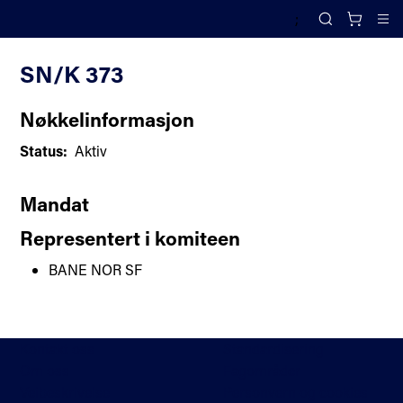
;
Komiteoversikt
Search
Cl
SN/K 373
Nøkkelinformasjon
Status:
Aktiv
Mandat
Representert i komiteen
BANE NOR SF
Kontakt oss
Standardisering
Om oss
Fagområder
Veibeskrivelse
Personvern og cookies