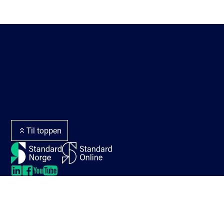
Kontakt oss
Standardisering
Om oss
Fagområder
Veibeskrivelse
Personvern og cookies
Nyhetsbrev
Tilgjengelighetserklærin
Hjelp
g
Standarder på høring
Webredaktør og
Terminologiportalen
webmaster
Termlex
Til toppen
LinkedIn
LinkedIn
LinkedIn
LinkedIn