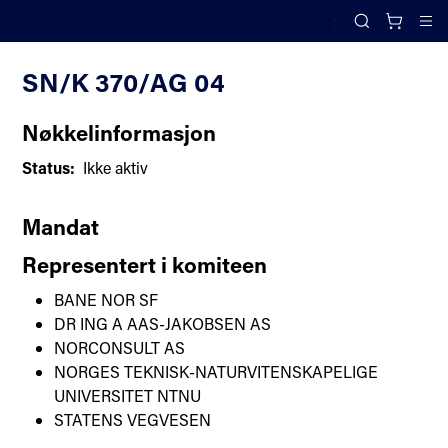
;
Komiteoversikt
Search
Cl
SN/K 370/AG 04
Nøkkelinformasjon
Status:
Ikke aktiv
Mandat
Representert i komiteen
BANE NOR SF
DR ING A AAS-JAKOBSEN AS
NORCONSULT AS
NORGES TEKNISK-NATURVITENSKAPELIGE
UNIVERSITET NTNU
STATENS VEGVESEN