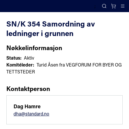
;
Komiteoversikt
Search
Cl
SN/K 354 Samordning av
ledninger i grunnen
Nøkkelinformasjon
Status:
Aktiv
Komitéleder:
Turid Åsen fra VEGFORUM FOR BYER OG
TETTSTEDER
Kontaktperson
Dag Hamre
dha@standard.no