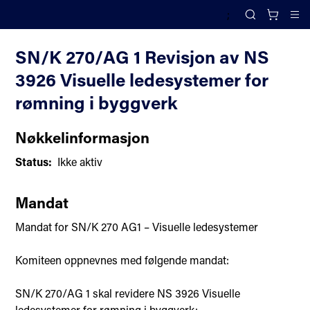
;
Komiteoversikt
Search
Cl
SN/K 270/AG 1 Revisjon av NS
3926 Visuelle ledesystemer for
rømning i byggverk
Nøkkelinformasjon
Status:
Ikke aktiv
Mandat
Mandat for SN/K 270 AG1 – Visuelle ledesystemer
Komiteen oppnevnes med følgende mandat:
SN/K 270/AG 1 skal revidere NS 3926 Visuelle
ledesystemer for rømning i byggverk: