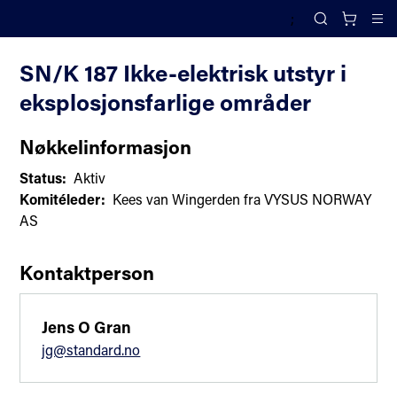
;
Komiteoversikt
Search
Cl
SN/K 187 Ikke-elektrisk utstyr i
eksplosjonsfarlige områder
Nøkkelinformasjon
Status:
Aktiv
Komitéleder:
Kees van Wingerden fra VYSUS NORWAY
AS
Kontaktperson
Jens O Gran
jg@standard.no