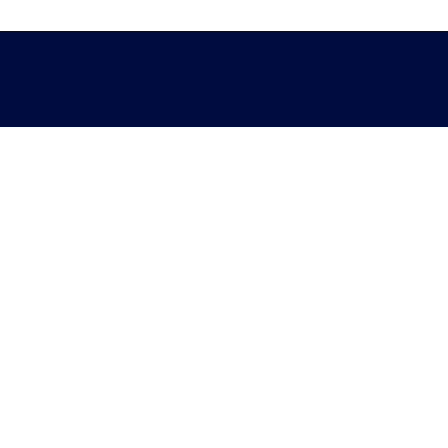
Hjelp
Fagområder
Standarder på høring
Personvern og coo
Terminologiportalen Termlex
Tilgjengelighetser
Standardisering
Webredaktør og w