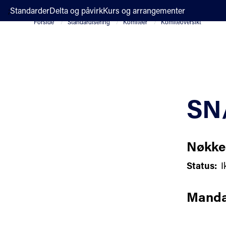
;
Standarder
Delta og påvirk
Kurs og arrangementer
Forside
Standardisering
Komiteer
Komiteoversikt
SN/
Nøkke
Status:
I
Manda