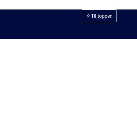
Til toppen
kies
klæring
ebmaster