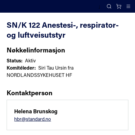
;
Komiteoversikt
Search
Cl
SN/K 122 Anestesi-, respirator-
og luftveisutstyr
Nøkkelinformasjon
Status:
Aktiv
Komitéleder:
Siri Tau Ursin fra
NORDLANDSSYKEHUSET HF
Kontaktperson
Helena Brunskog
hbr@standard.no