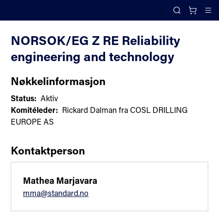
;
Komiteoversikt
Search
Cl
NORSOK/EG Z RE Reliability
engineering and technology
Nøkkelinformasjon
Status:
Aktiv
Komitéleder:
Rickard Dalman fra COSL DRILLING
EUROPE AS
Kontaktperson
Mathea Marjavara
mma@standard.no