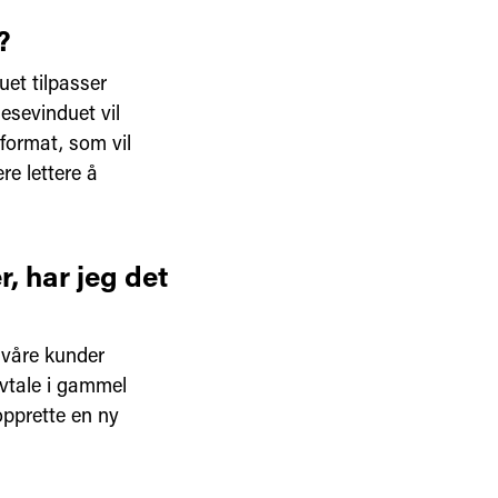
?
uet tilpasser
esevinduet vil
format, som vil
re lettere å
, har jeg det
 våre kunder
avtale i gammel
opprette en ny