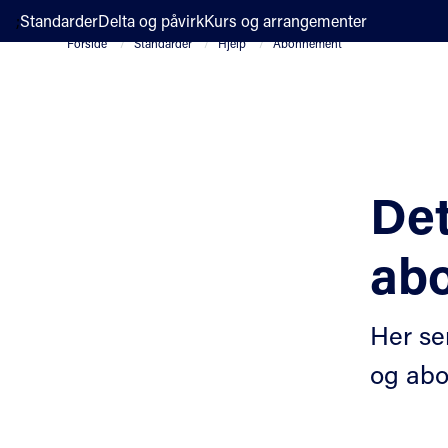
;
Standarder
Delta og påvirk
Kurs og arrangementer
Forside
Standarder
Hjelp
Abonnement
Det
ab
Her se
og abo