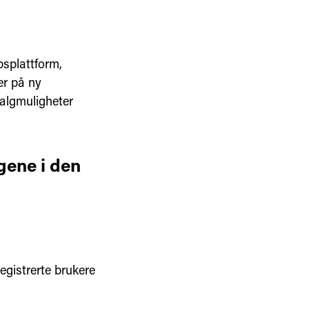
splattform,
er på ny
valgmuligheter
gene i den
gistrerte brukere