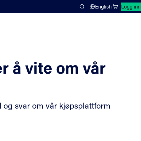
Lukk søkepanel
English
Logg inn
Search
r å vite om vår
ål og svar om vår kjøpsplattform