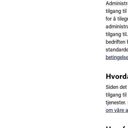
Administr
tilgang t
for å tile
administr
tilgang t
bedriften 
standarde
betingelse
Hvorda
Siden det 
tilgang ti
tjenester
om våre a