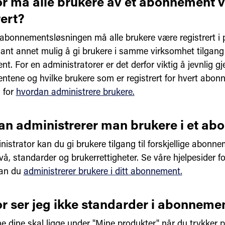
r må alle brukere av et abonnement 
rert?
 abonnementsløsningen må alle brukere være registrert i 
lant annet mulig å gi brukere i samme virksomhet tilgang ti
t. For en administratorer er det derfor viktig å jevnlig 
tene og hvilke brukere som er registrert for hvert abon
g for
hvordan administrere brukere.
n administrerer man brukere i et a
istrator kan du gi brukere tilgang til forskjellige abonn
vå, standarder og brukerrettigheter. Se våre hjelpesider f
an du
administrerer brukere i ditt abonnement.
r ser jeg ikke standarder i abonneme
e dine skal ligge under "Mine produkter" når du trykker p