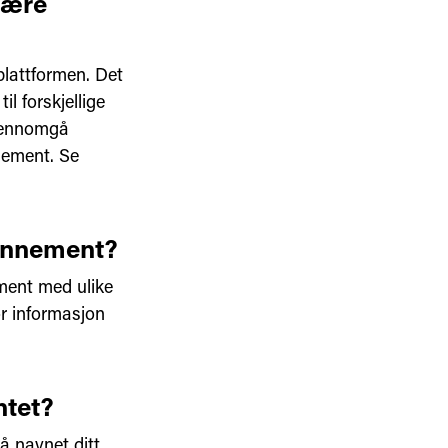
være
plattformen. Det
l forskjellige
gjennomgå
nement. Se
bonnement?
ement med ulike
or informasjon
ntet?
å navnet ditt