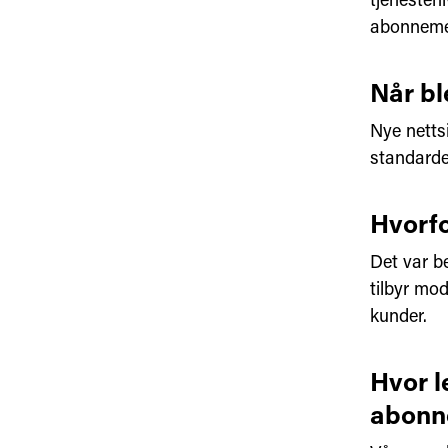
abonnemen
Når bl
Nye netts
standarde
Hvorfo
Det var b
tilbyr mod
kunder.
Hvor l
abonn