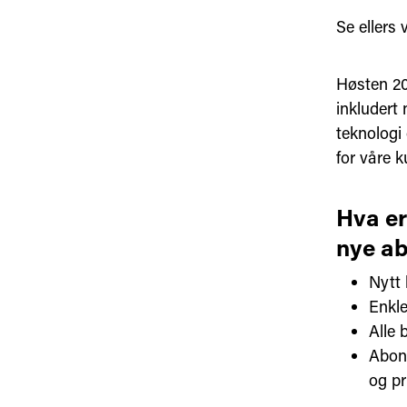
Se ellers
Høsten 20
inkludert
teknologi 
for våre 
Hva er
nye a
Nytt 
Enkle
Alle 
Abonn
og pr