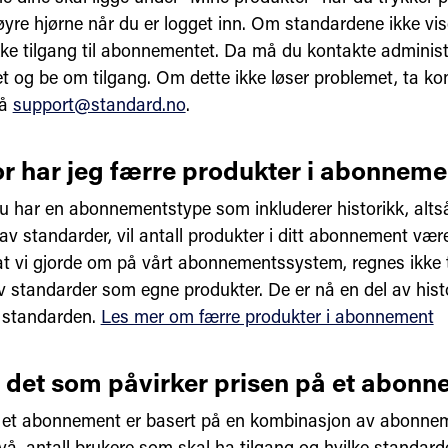
øyre hjørne når du er logget inn. Om standardene ikke vis
kke tilgang til abonnementet. Da må du kontakte administr
t og be om tilgang. Om dette ikke løser problemet, ta k
på
support@standard.no
.
r har jeg færre produkter i abonneme
 har en abonnementstype som inkluderer historikk, altså 
av standarder, vil antall produkter i ditt abonnement vær
 at vi gjorde om på vårt abonnementssystem, regnes ikke t
v standarder som egne produkter. De er nå en del av histo
 standarden.
Les mer om færre produkter i abonnement
 det som påvirker prisen på et abon
r et abonnement er basert på en kombinasjon av abonne
vå, antall brukere som skal ha tilgang og hvilke standard