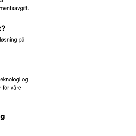
mentsavgift.
t?
løsning på
teknologi og
 for våre
og