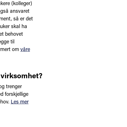
kere (kolleger)
også ansvaret
ment, så er det
uker skal ha
set behovet
gge til
ormert om
våre
 virksomhet?
og trenger
d forskjellige
ehov.
Les mer