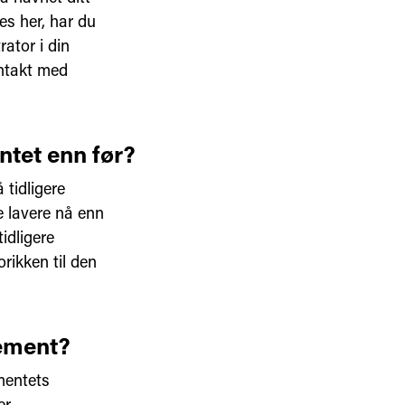
es her, har du
ator i din
ontakt med
ntet enn før?
tidligere
e lavere nå enn
idligere
rikken til den
nement?
mentets
er