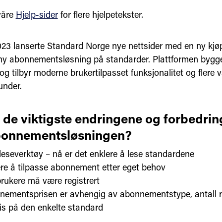
 våre
Hjelp-sider
for flere hjelpetekster.
23 lanserte Standard Norge nye nettsider med en ny kjøp
 ny abonnementsløsning på standarder. Plattformen bygg
og tilbyr moderne brukertilpasset funksjonalitet og flere 
kunder.
 de viktigste endringene og forbedrin
bonnementsløsningen?
leseverktøy – nå er det enklere å lese standardene
re å tilpasse abonnement etter eget behov
brukere må være registrert
ementsprisen er avhengig av abonnementstype, antall re
is på den enkelte standard