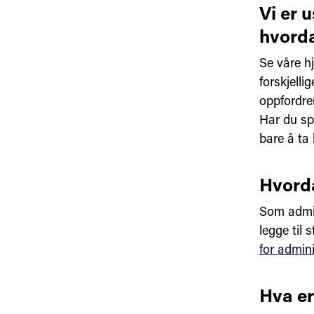
Vi er 
hvorda
Se våre hj
forskjelli
oppfordrer
Har du sp
bare å ta
Hvorda
Som admini
legge til 
for admini
Hva er