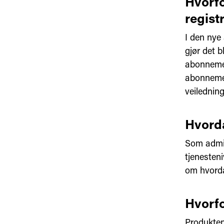
Hvorfo
regist
I den nye
gjør det b
abonnemen
abonnemen
veilednin
Hvorda
Som admin
tjenesteni
om hvord
Hvorfo
Produkten