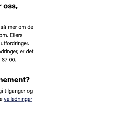
r oss,
gså mer om de
om. Ellers
utfordringer.
ringer, er det
3 87 00.
nnement?
gi tilganger og
re
veiledninger