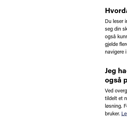
Hvorda
Du leser i
seg din sk
også kunn
gjelde fle
navigere i
Jeg ha
også p
Ved overg
tildelt et
løsning. F
bruker.
Le