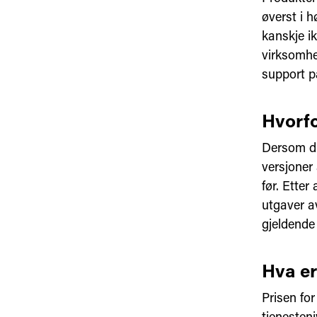
øverst i h
kanskje i
virksomhe
support 
Hvorfo
Dersom du
versjoner 
før. Etter
utgaver a
gjeldende
Hva er
Prisen fo
tjenesteni