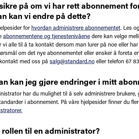
usikre på om vi har rett abonnement fo
n kan vi endre på dette?
elpesider for
hvordan administrere abonnementet
. Les o
ge
abonnementene og tjenestenivåene
dere kan velge mell
 vi alle til å ta kontakt dersom man lurer på noe eller har 
ørsmål om det nye abonnementet eller ønsker å foreta end
 kontakt med oss på
salg@standard.no
eller telefon 67 8
n kan jeg gjøre endringer i mitt abo
strator har du mulighet til å selv administrere brukere, 
standarder i abonnement. På våre hjelpesider finner du fle
stratorer.
 rollen til en administrator?