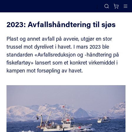
;
Milepæler
Search
Cl
2023: Avfallshåndtering til sjøs
Plast og annet avfall på avveie, utgjør en stor
trussel mot dyrelivet i havet. I mars 2023 ble
standarden «Avfallsreduksjon og -håndtering på
fiskefartøy» lansert som et konkret virkemiddel i
kampen mot forsøpling av havet.