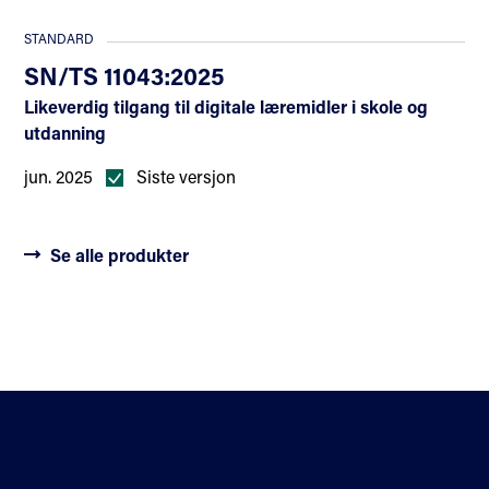
STANDARD
SN/TS 11043:2025
Likeverdig tilgang til digitale læremidler i skole og
utdanning
jun. 2025
Siste versjon
Se alle produkter
Kontakt oss
Standardisering
Om oss
Fagområder
Veibeskrivelse
Personvern og cookies
Nyhetsbrev
Tilgjengelighetserklærin