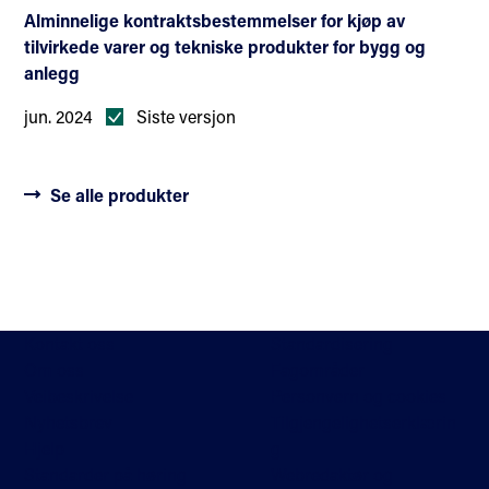
Alminnelige kontraktsbestemmelser for kjøp av
tilvirkede varer og tekniske produkter for bygg og
anlegg
jun. 2024
Siste versjon
Se alle produkter
Kontakt oss
Standardisering
Om oss
Fagområder
Veibeskrivelse
Personvern og cookies
Nyhetsbrev
Tilgjengelighetserklærin
Hjelp
g
Standarder på høring
Webredaktør og