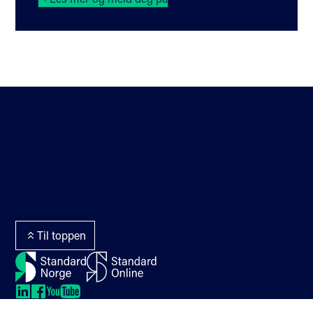
Kontakt oss
Standardisering
Om oss
Fagområder
Veibeskrivelse
Personvern og cookies
Nyhetsbrev
Tilgjengelighetserklærin
Hjelp
g
Standarder på høring
Webredaktør og
Terminologiportalen
webmaster
Termlex
Til toppen
LinkedIn
LinkedIn
LinkedIn
LinkedIn