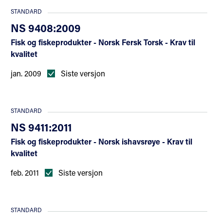
merkeordningen «Norsk kvalitetshval» etablert. Arbeidet
STANDARD
med standarden har vært støttet av Innovasjon Norge.
NS 9408:2009
Fisk og fiskeprodukter - Norsk Fersk Torsk - Krav til
kvalitet
jan. 2009
Siste versjon
STANDARD
NS 9411:2011
Fisk og fiskeprodukter - Norsk ishavsrøye - Krav til
kvalitet
feb. 2011
Siste versjon
STANDARD