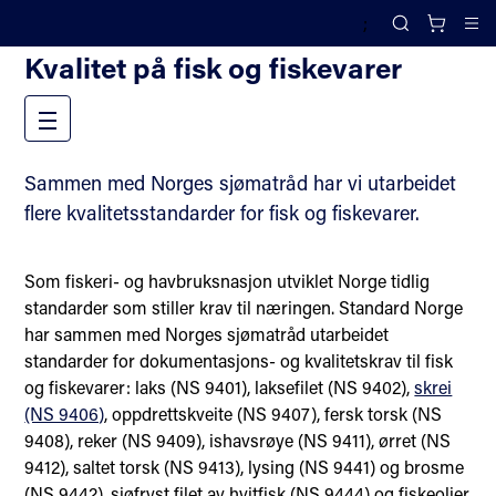
;
Fiskeri og akvakultur
Search
Cl
Kvalitet på fisk og fiskevarer
Meny
Sammen med Norges sjømatråd har vi utarbeidet
flere kvalitetsstandarder for fisk og fiskevarer.
Som fiskeri- og havbruksnasjon utviklet Norge tidlig
standarder som stiller krav til næringen. Standard Norge
har sammen med Norges sjømatråd utarbeidet
standarder for dokumentasjons- og kvalitetskrav til fisk
og fiskevarer: laks (NS 9401), laksefilet (NS 9402),
skrei
(NS 9406)
, oppdrettskveite (NS 9407), fersk torsk (NS
9408), reker (NS 9409), ishavsrøye (NS 9411), ørret (NS
9412), saltet torsk (NS 9413), lysing (NS 9441) og brosme
(NS 9442), sjøfryst filet av hvitfisk (NS 9444) og fiskeoljer