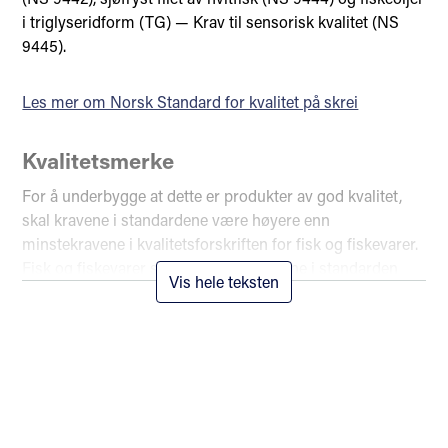
i triglyseridform (TG) — Krav til sensorisk kvalitet (NS
9445).
Les mer om Norsk Standard for kvalitet på skrei
Kvalitetsmerke
For å underbygge at dette er produkter av god kvalitet,
skal kravene i standardene være høyere enn
minstekravene i kvalitetsforskriften for fisk og fiskevarer.
Fisk og fiskevarer som oppfyller kravene i standarden
Vis hele teksten
kan selges med kvalitetsmerket «Godt norsk» som utgis
av Norges sjømatråd. Et sertifiseringsorgan må
kontrollere at merkingen er i overenstemmelse med
standarden.
Merkeordningen skulle opprinnelig gi bedre merking av
norsk fisk til eksport, men i de senere år, med økt import