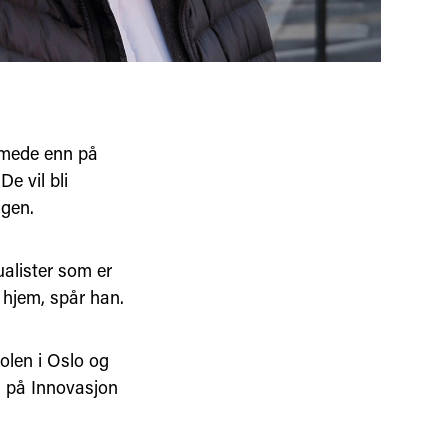
mmede enn på
e vil bli
Hagen.
ualister som er
 hjem, spår han.
olen i Oslo og
å på Innovasjon