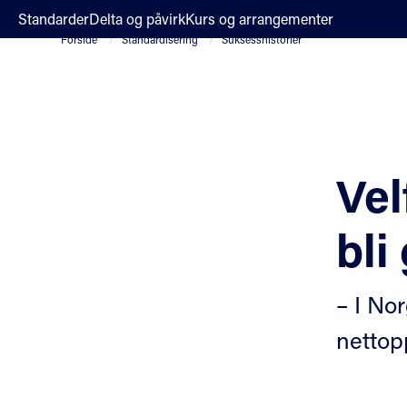
;
Standarder
Delta og påvirk
Kurs og arrangementer
Forside
Standardisering
Suksesshistorier
Vel
bli
– I No
nettop