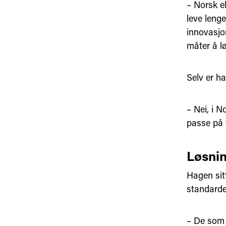
– Norsk el
leve lenge
innovasjo
måter å 
Selv er ha
– Nei, i N
passe på 
Løsnin
Hagen sit
standarde
– De som 