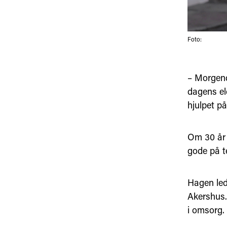
Foto:
– Morgend
dagens eld
hjulpet p
Om 30 år 
gode på te
Hagen led
Akershus.
i omsorg.