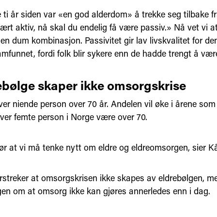
e ti år siden var «en god alderdom» å trekke seg tilbake f
rt aktiv, nå skal du endelig få være passiv.» Nå vet vi at
 en dum kombinasjon. Passivitet gir lav livskvalitet for de
amfunnet, fordi folk blir sykere enn de hadde trengt å vær
ebølge skaper ikke omsorgskrise
hver niende person over 70 år. Andelen vil øke i årene s
hver femte person i Norge være over 70.
jør at vi må tenke nytt om eldre og eldreomsorgen, sier K
streker at omsorgskrisen ikke skapes av eldrebølgen, m
ingen om at omsorg ikke kan gjøres annerledes enn i dag.