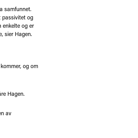
ra samfunnet.
 passivitet og
n enkelte og er
e, sier Hagen.
om kommer, og om
åre Hagen.
en av