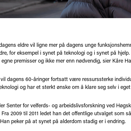
agens eldre vil ligne mer på dagens unge funksjonshe
re, for eksempel i synet på teknologi og i synet på hjelp. D
å egne premisser og ikke mer enn nødvendig, sier Kåre 
vil dagens 60-åringer fortsatt være ressurssterke individ
knologi og har et sterkt ønske om å klare seg selv i eget
er Senter for velferds- og arbeidslivsforskning ved Høgsk
 Fra 2009 til 2011 ledet han det offentlige utvalget som s
 Han peker på at synet på alderdom stadig er i endring.