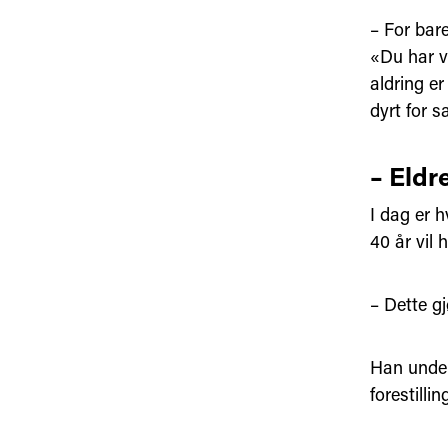
– For bar
«Du har væ
aldring er
dyrt for s
– Eldr
I dag er 
40 år vil 
– Dette g
Han under
forestill