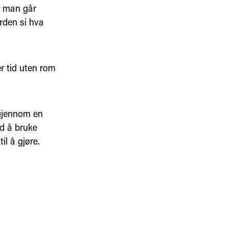
e, man går
rden si hva
er tid uten rom
 gjennom en
ed å bruke
il å gjøre.