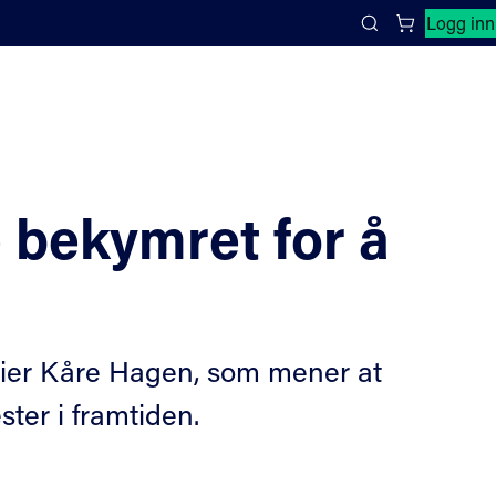
Lukk søkepanel
Logg inn
Search
e bekymret for å
 sier Kåre Hagen, som mener at
ter i framtiden.