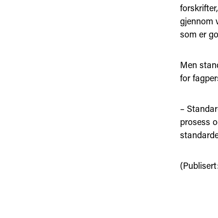
forskrifte
gjennom v
som er god
Men standa
for fagpe
– Standar
prosess o
standarder
(Publisert