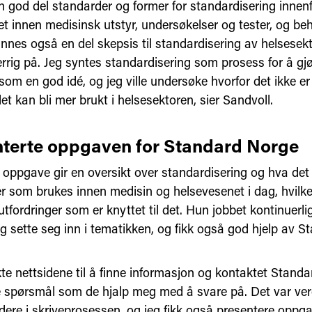
en god del standarder og former for standardisering innen
et innen medisinsk utstyr, undersøkelser og tester, o
innes også en del skepsis til standardisering av helsesek
rrig på. Jeg syntes standardisering som prosess for å gjø
som en god idé, og jeg ville undersøke hvorfor det ikke e
t kan bli mer brukt i helsesektoren, sier Sandvoll.
terte oppgaven for Standard Norge
oppgave gir en oversikt over standardisering og hva det e
r som brukes innen medisin og helsevesenet i dag, hvilke 
utfordringer som er knyttet til det. Hun jobbet kontinuerl
g sette seg inn i tematikken, og fikk også god hjelp av S
kte nettsidene til å finne informasjon og kontaktet Stan
e spørsmål som de hjalp meg med å svare på. Det var verdi
ere i skriveprosessen, og jeg fikk også presentere oppga