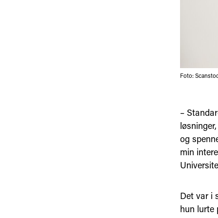
Foto: Scansto
– Standard
løsninger
og spenne
min intere
Universite
Det var i
hun lurte 