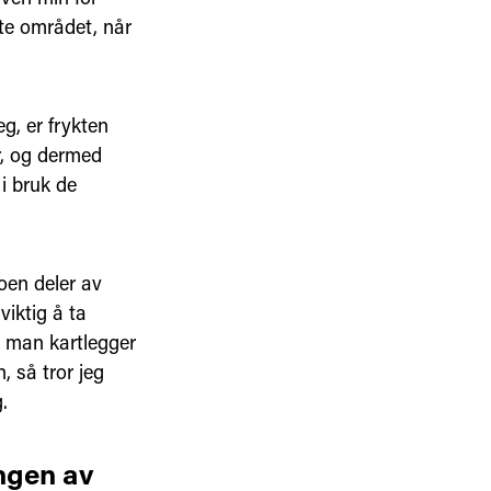
te området, når
g, er frykten
r, og dermed
 i bruk de
oen deler av
viktig å ta
e man kartlegger
, så tror jeg
.
ingen av