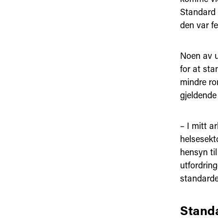
Standard 
den var f
Noen av u
for at sta
mindre rom
gjeldende
– I mitt 
helsesekto
hensyn til
utfordring
standarder
Standa