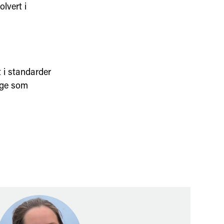
lvert i
 i standarder
rge som