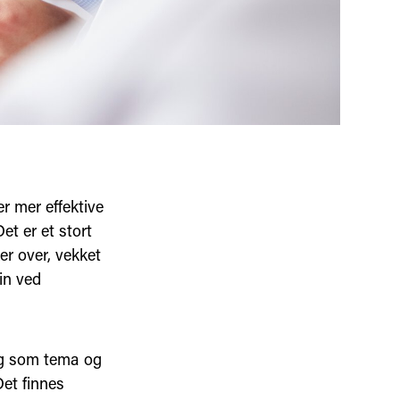
r mer effektive
et er et stort
er over, vekket
in ved
ng som tema og
Det finnes