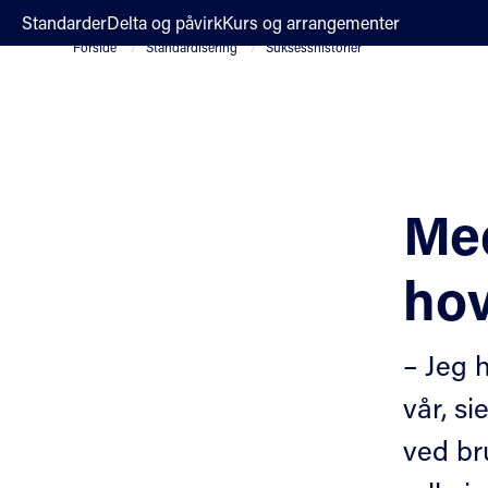
;
Standarder
Delta og påvirk
Kurs og arrangementer
Forside
Standardisering
Suksesshistorier
Med
ho
– Jeg 
vår, s
ved bru