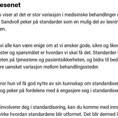
esenet
 viser at det er stor variasjon i medisinske behandlinger
 Sandvoll peker på standarder som en mulig del av løsn
en.
 vi alle kan være enige om at vi ønsker gode, sikre og like
ester og spørsmålet er hvordan vi skal få det. Standarder
teten på tjenestene og pasientsikkerheten, og bidra til b
re uønsket variasjon mellom behandlingssteder.
tror hun vil få god nytte av sin kunnskap om standardiseri
, og peker på fordelene med å engasjere seg i standardiser
 involverer deg i standardisering, kan du komme med inns
irke hvordan standardene blir utformet. Det blir dermed l