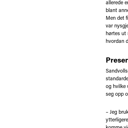
allerede 
blant ann
Men det f
var nysgje
hørtes ut 
hvordan de
Presen
Sandvolls 
standarde
og hvilke 
seg opp o
– Jeg bru
ytterliger
komme vid