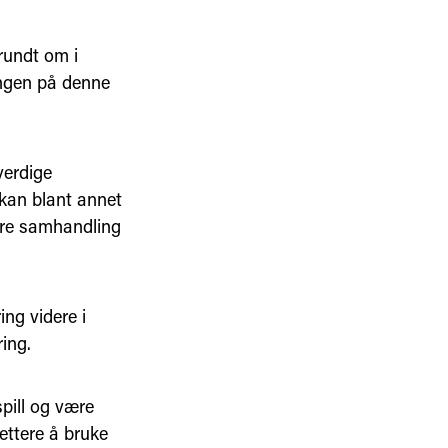
 rundt om i
ingen på denne
verdige
 kan blant annet
edre samhandling
ng videre i
ing.
pill og være
ettere å bruke