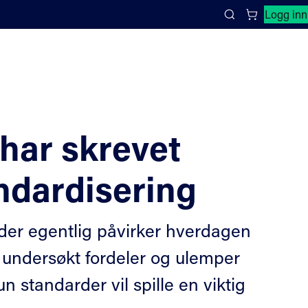
Lukk søkepanel
Logg inn
Search
har skrevet
dardisering
der egentlig påvirker hverdagen
a undersøkt fordeler og ulemper
n standarder vil spille en viktig