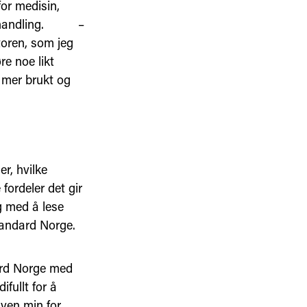
for medisin,
g behandling. –
toren, som jeg
re noe likt
r mer brukt og
r, hvilke
fordeler det gir
ig med å lese
tandard Norge.
dard Norge med
fullt for å
ven min for