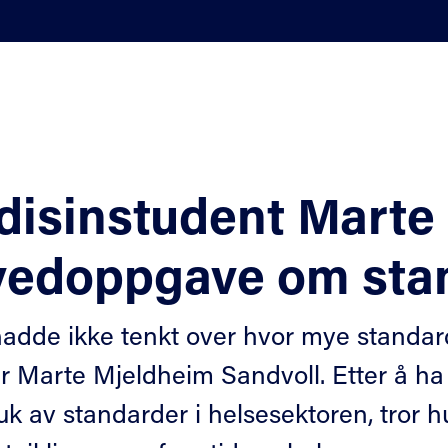
isinstudent Marte 
vedoppgave om stan
hadde ikke tenkt over hvor mye standar
ier Marte Mjeldheim Sandvoll. Etter å h
k av standarder i helsesektoren, tror hu