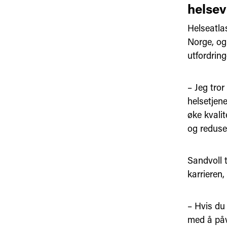
helsev
Helseatlas
Norge, og
utfordring
– Jeg tror
helsetjen
øke kvali
og reduse
Sandvoll 
karrieren
– Hvis du
med å påv