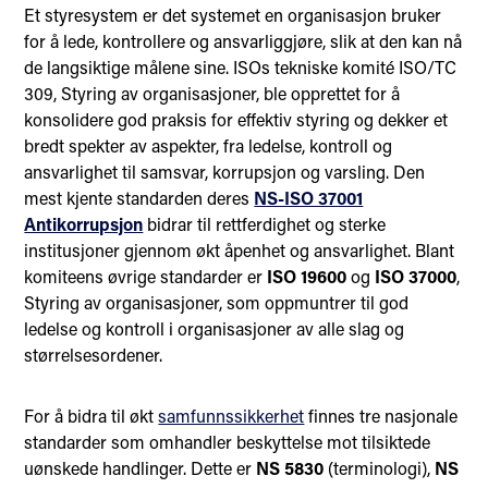
Et styresystem er det systemet en organisasjon bruker
for å lede, kontrollere og ansvarliggjøre, slik at den kan nå
de langsiktige målene sine. ISOs tekniske komité ISO/TC
309, Styring av organisasjoner, ble opprettet for å
konsolidere god praksis for effektiv styring og dekker et
bredt spekter av aspekter, fra ledelse, kontroll og
ansvarlighet til samsvar, korrupsjon og varsling. Den
mest kjente standarden deres
NS-ISO 37001
Antikorrupsjon
bidrar til rettferdighet og sterke
institusjoner gjennom økt åpenhet og ansvarlighet. Blant
komiteens øvrige standarder er
ISO 19600
og
ISO 37000
,
Styring av organisasjoner, som oppmuntrer til god
ledelse og kontroll i organisasjoner av alle slag og
størrelsesordener.
For å bidra til økt
samfunnssikkerhet
finnes tre nasjonale
standarder som omhandler beskyttelse mot tilsiktede
uønskede handlinger. Dette er
NS 5830
(terminologi),
NS