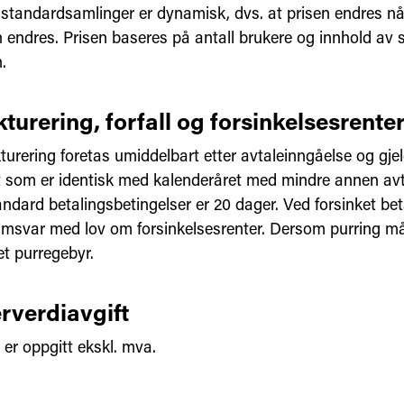
 standardsamlinger er dynamisk, dvs. at prisen endres når
 endres. Prisen baseres på antall brukere og innhold av s
.
kturering, forfall og forsinkelsesrente
turering foretas umiddelbart etter avtaleinngåelse og gjel
t som er identisk med kalenderåret med mindre annen avt
andard betalingsbetingelser er 20 dager. Ved forsinket bet
samsvar med lov om forsinkelsesrenter. Dersom purring må
et purregebyr.
rverdiavgift
r er oppgitt ekskl. mva.