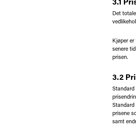
3.1 Pri
Det totale
vedlikehol
Kjøper er
senere tid
prisen.
3.2 Pr
Standard 
prisendrin
Standard 
prisene s
samt endr