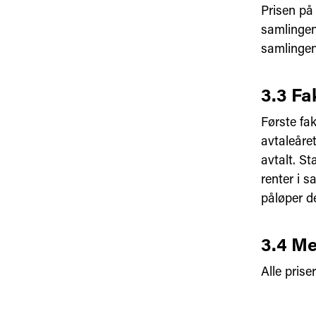
Prisen på
samlingen
samlingen
3.3 Fa
Første fak
avtaleåre
avtalt. St
renter i 
påløper d
3.4 Me
Alle prise