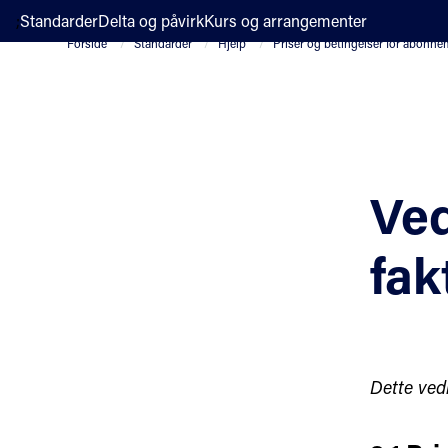
;
Standarder
Delta og påvirk
Kurs og arrangementer
Forside
Standarder
Hjelp
Priser og betingelser for abonn
Ved
fak
Dette vedl