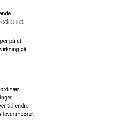
dende
istilbudet.
per på et
nvirkning på
 ordinær
inger i
er tid endre
s leverandører,