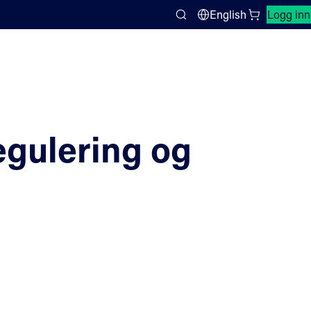
Lukk søkepanel
English
Logg inn
Search
regulering og