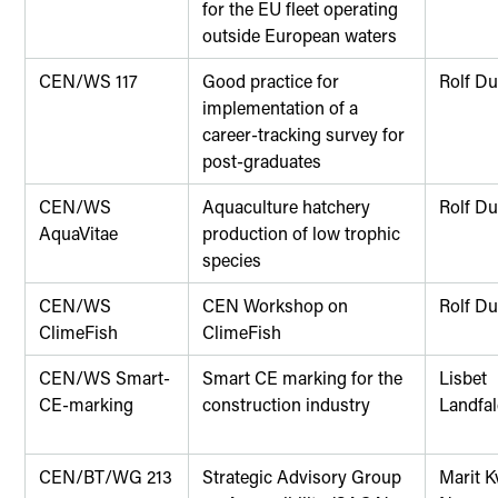
for the EU fleet operating
outside European waters
CEN/WS 117
Good practice for
Rolf D
implementation of a
career-tracking survey for
post-graduates
CEN/WS
Aquaculture hatchery
Rolf D
AquaVitae
production of low trophic
species
CEN/WS
CEN Workshop on
Rolf D
ClimeFish
ClimeFish
CEN/WS Smart-
Smart CE marking for the
Lisbet
CE-marking
construction industry
Landfa
CEN/BT/WG 213
Strategic Advisory Group
Marit K