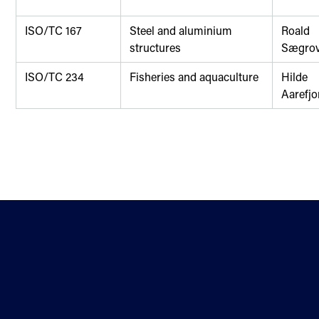
ISO/TC 167
Steel and aluminium
Roald
structures
Sægro
ISO/TC 234
Fisheries and aquaculture
Hilde
Aarefjo
Kontakt oss
Standardisering
Om oss
Fagområder
Veibeskrivelse
Personvern og cookies
Nyhetsbrev
Tilgjengelighetserklærin
Hjelp
g
Standarder på høring
Webredaktør og
Terminologiportalen
webmaster