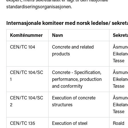
standardiseringsorganisasjonen.
Internasjonale komiteer med norsk ledelse/ sekret
Komiténummer
Navn
Sekret
CEN/TC 104
Concrete and related
Åsmun
products
Eikelan
Tøsse
CEN/TC 104/SC
Concrete - Specification,
Åsmun
1
performance, production
Eikelan
and conformity
Tøsse
CEN/TC 104/SC
Execution of concrete
Åsmun
2
structures
Eikelan
Tøsse
CEN/TC 135
Execution of steel
Roald