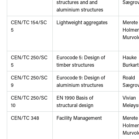
structures and and
Sægro
aluminium structures
CEN/TC 154/SC
Lightweight aggregates
Merete
5
Holme
Murvol
CEN/TC 250/SC
Eurocode 5: Design of
Hauke
5
timber structures
Burkart
CEN/TC 250/SC
Eurocode 9: Design of
Roald
9
aluminium structures
Sægro
CEN/TC 250/SC
EN 1990 Basis of
Vivian
10
structural design
Meløys
CEN/TC 348
Facility Management
Merete
Holme
Murvol