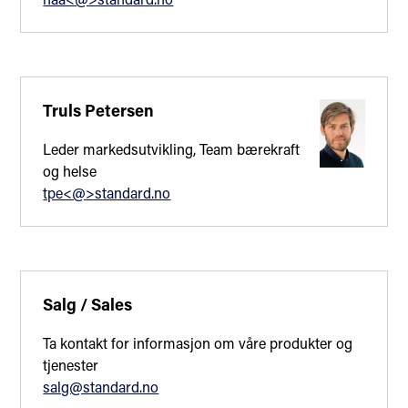
Prosessen fram mot en internasjonal
standard for samfunnsansvar
Arbeidet med standarden for samfunnsansvar har
foregått i en arbeidsgruppe med over 500 deltakere fra
Truls Petersen
100 land, hvorav over halvparten er fra utviklingsland. I
Leder markedsutvikling, Team bærekraft
tillegg har nær 42 ulike internasjonale organisasjoner,
og helse
som f.eks. OECD, UNCTAD, WHO, ILO, EU, UN global
tpe<@>standard.no
Compact, GRI og Consumers International vært med i
arbeidet.
Salg / Sales
Ta kontakt for informasjon om våre produkter og
tjenester
salg@standard.no