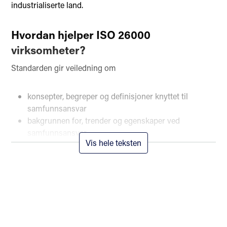
industrialiserte land.
Hvordan hjelper ISO 26000
virksomheter?
Standarden gir veiledning om
konsepter, begreper og definisjoner knyttet til
samfunnsansvar
bakgrunnen for, trender og egenskaper ved
samfunnsansvar
Vis hele teksten
prinsipper og praksis knyttet til samfunnsansvar
viktige emner og saker knyttet til samfunnsansvar
integrering, implementering og promotering av
samfunnsansvarlige handlinger i hele
organisasjonen og i organisasjonens nedslagsfelt
hvordan identifisere og kommunisere med
interessenter