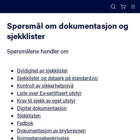
;
FAQ til NORSOK Z-015
Search
Cl
Spørsmål om dokumentasjon og
sjekklister
Spørsmålene handler om
Gyldighet av sjekklister
Sjekklister og dataark på standard.no
Kontroll av sikkerhetsnivå
Liste over Ex-sertifisert utstyr
Krav til sjekk av eget utstyr
Digital dokumentasjon
Sjekklisten
Fedbok
Dokumentasjon av bryterevnen
Kompetansebeskrivelse