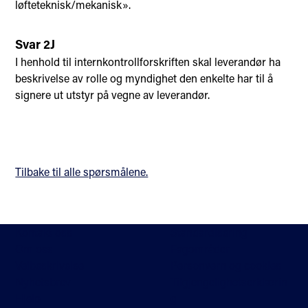
løfteteknisk/mekanisk».
Svar 2J
I henhold til internkontrollforskriften skal leverandør ha
beskrivelse av rolle og myndighet den enkelte har til å
signere ut utstyr på vegne av leverandør.
Tilbake til alle spørsmålene.
Kontakt oss
Standardisering
Om oss
Fagområder
Veibeskrivelse
Personvern og cookies
Nyhetsbrev
Tilgjengelighetserklærin
Hjelp
g