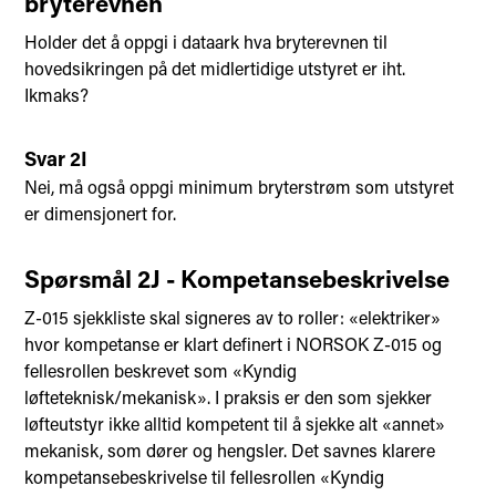
bryterevnen
Holder det å oppgi i dataark hva bryterevnen til
hovedsikringen på det midlertidige utstyret er iht.
Ikmaks?
Svar 2I
Nei, må også oppgi minimum bryterstrøm som utstyret
er dimensjonert for.
Spørsmål 2J - Kompetansebeskrivelse
Z-015 sjekkliste skal signeres av to roller: «elektriker»
hvor kompetanse er klart definert i NORSOK Z-015 og
fellesrollen beskrevet som «Kyndig
løfteteknisk/mekanisk». I praksis er den som sjekker
løfteutstyr ikke alltid kompetent til å sjekke alt «annet»
mekanisk, som dører og hengsler. Det savnes klarere
kompetansebeskrivelse til fellesrollen «Kyndig