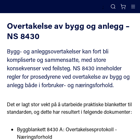
;
Juridiske standarder for bygg og anlegg mellom profesjonelle parter
Search
Cl
Overtakelse av bygg og anlegg –
NS 8430
Bygg- og anleggsovertakelser kan fort bli
kompliserte og sammensatte, med store
konsekvenser ved feilsteg. NS 8430 inneholder
regler for prosedyrene ved overtakelse av bygg og
anlegg både i forbruker- og næringsforhold.
Det er lagt stor vekt på å utarbeide praktiske blanketter til
standarden, og dette har resultert i følgende dokumenter:
Byggblankett 8430 A: Overtakelsesprotokoll -
Næringsforhold