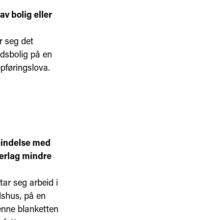
v bolig eller
r seg det
idsbolig på en
pføringslova.
rbindelse med
derlag mindre
ar seg arbeid i
dshus, på en
enne blanketten