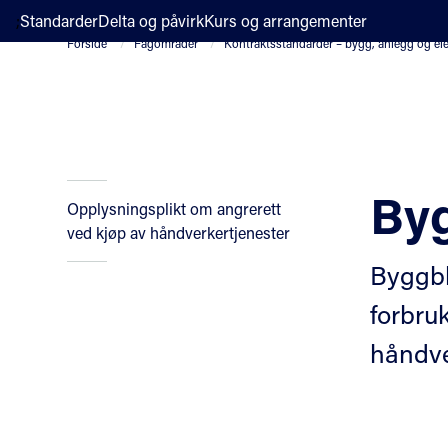
;
Standarder
Delta og påvirk
Kurs og arrangementer
Forside
Fagområder
Kontraktsstandarder – bygg, anlegg og e
Byg
Opplysningsplikt om angrerett
ved kjøp av håndverkertjenester
Byggbl
forbru
håndve