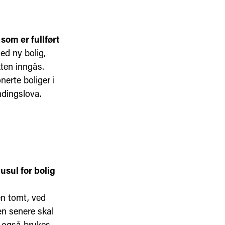
som er fullført
ed ny bolig,
kten inngås.
nerte boliger i
ndingslova.
sul for bolig
en tomt, ved
en senere skal
l også brukes