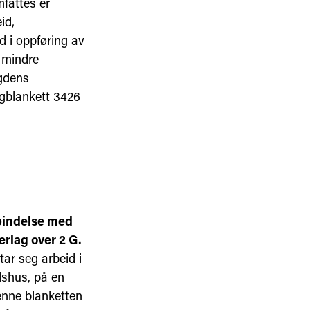
mfattes er
id,
d i oppføring av
 mindre
ygdens
gblankett 3426
rbindelse med
erlag over 2 G.
ar seg arbeid i
dshus, på en
enne blanketten