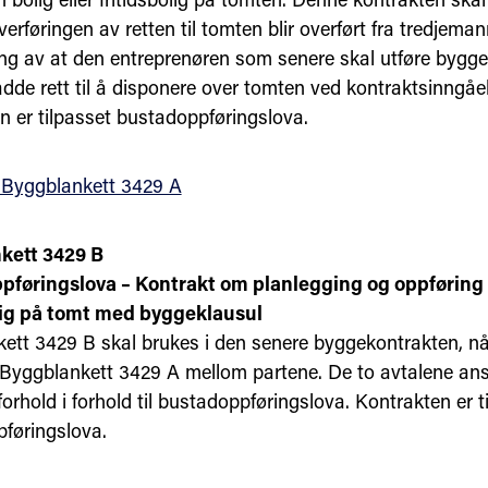
erføringen av retten til tomten blir overført fra tredjema
ing av at den entreprenøren som senere skal utføre bygg
dde rett til å disponere over tomten ved kontraktsinngåe
n er tilpasset bustadoppføringslova.
 Byggblankett 3429 A
kett 3429 B
føringslova – Kontrakt om planlegging og oppføring a
lig på tomt med byggeklausul
ett 3429 B skal brukes i den senere byggekontrakten, nå
 Byggblankett 3429 A mellom partene. De to avtalene an
orhold i forhold til bustadoppføringslova. Kontrakten er t
føringslova.