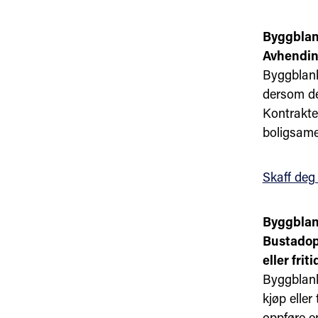
Byggblan
Avhending
Byggblanke
dersom det
Kontrakten
boligsame
Skaff deg
Byggblan
Bustadopp
eller frit
Byggblanke
kjøp eller
oppføre en