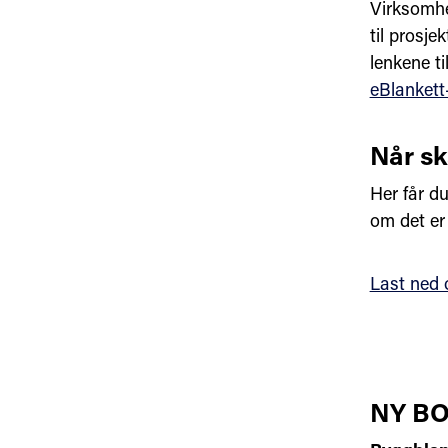
Virksomhe
til prosje
lenkene ti
eBlankett
Når sk
Her får du
om det er 
Last ned 
NY BOL