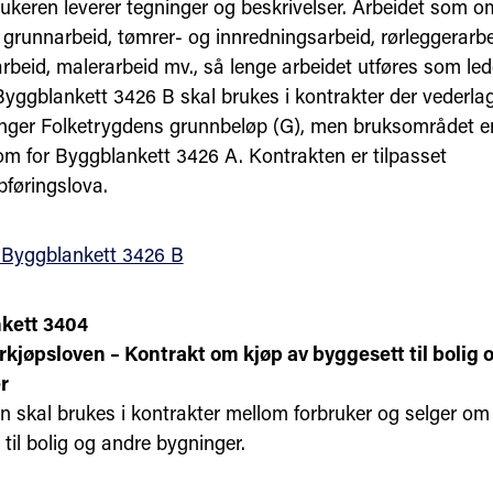
rukeren leverer tegninger og beskrivelser. Arbeidet som o
 grunnarbeid, tømrer- og innredningsarbeid, rørleggerarbe
arbeid, malerarbeid mv., så lenge arbeidet utføres som led
 Byggblankett 3426 B skal brukes i kontrakter der vederla
nger Folketrygdens grunnbeløp (G), men bruksområdet er 
 for Byggblankett 3426 A. Kontrakten er tilpasset
føringslova.
 Byggblankett 3426 B
kett 3404
kjøpsloven – Kontrakt om kjøp av byggesett til bolig 
r
n skal brukes i kontrakter mellom forbruker og selger om
til bolig og andre bygninger.