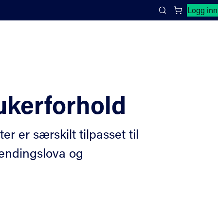
Lukk søkepanel
Logg inn
Search
ukerforhold
 er særskilt tilpasset til
hendingslova og