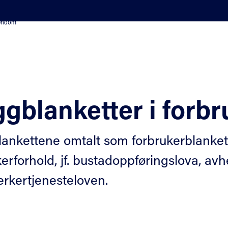
iendom
gblanketter i forbr
ankettene omtalt som forbrukerblanketter
kerforhold, jf. bustadoppføringslova, av
rkertjenesteloven.