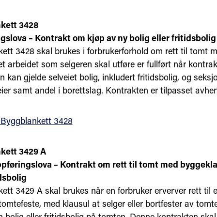
kett 3428
slova – Kontrakt om kjøp av ny bolig eller fritidsbolig 
tt 3428 skal brukes i forbrukerforhold om rett til tomt m
 arbeidet som selgeren skal utføre er fullført når kontra
 kan gjelde selveiet bolig, inkludert fritidsbolig, og seksjo
ier samt andel i borettslag. Kontrakten er tilpasset avhe
 Byggblankett 3428
kett 3429 A
føringslova – Kontrakt om rett til tomt med byggeklau
idsbolig
tt 3429 A skal brukes når en forbruker erverver rett til 
 tomtefeste, med klausul at selger eller bortfester av tomt
 bolig eller fritidsbolig på tomten. Denne kontrakten ska