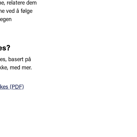
e, relatere dem
ene ved å følge
 egen
es?
kes, basert på
ikke, med mer.
ukes (PDF)