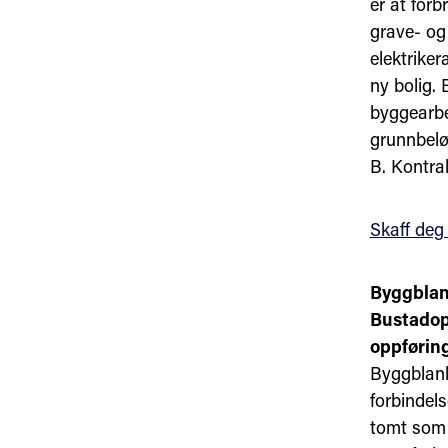
er at forb
grave- og
elektriker
ny bolig.
byggearbe
grunnbelø
B. Kontra
Skaff deg
Byggblan
Bustadopp
oppføring
Byggblank
forbindels
tomt som 