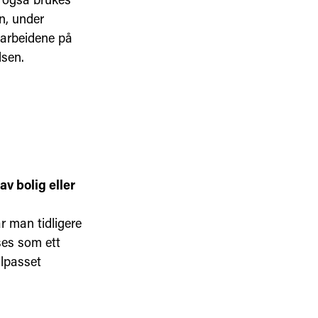
nn, under
earbeidene på
lsen.
v bolig eller
r man tidligere
ses som ett
ilpasset