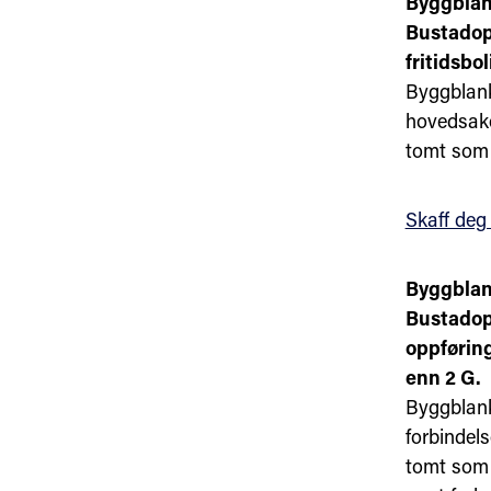
Byggblan
Bustadopp
fritidsbo
Byggblank
hovedsakel
tomt som 
Skaff deg
Byggblan
Bustadopp
oppføring
enn 2 G.
Byggblank
forbindels
tomt som 