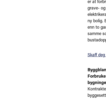
er at forb
grave- og
elektriker
ny bolig.
enn to ga
samme som
bustadopp
Skaff deg
Byggblan
Forbruker
bygninge
Kontrakte
byggesett 