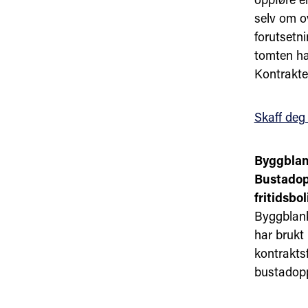
selv om ov
forutsetn
tomten ha
Kontrakte
Skaff deg
Byggblan
Bustadopp
fritidsbo
Byggblank
har brukt
kontraktsf
bustadopp