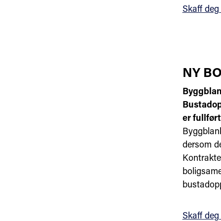
Skaff deg
NY BOL
Byggblan
Bustadopp
er fullført
Byggblanke
dersom det
Kontrakten
boligsamei
bustadopp
Skaff deg