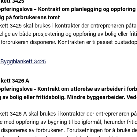
kett 3425
føringslova – Kontrakt om planlegging og oppføring a
lig på forbrukerens tomt
ett 3425 skal brukes i kontrakter der entreprenøren påta
ige av både prosjektering og oppføring av bolig eller frit
forbrukeren disponerer. Kontrakten er tilpasset bustadop
 Byggblankett 3425
kett 3426 A
føringslova - Kontrakt om utførelse av arbeider i fo
 av bolig eller fritidsbolig. Mindre byggearbeider. Ve
ett 3426 A skal brukes i kontrakter der entreprenøren påt
e med oppføring av bygning til boligformål, herunder friti
disponeres av forbrukeren. Forutsetningen for å bruke d