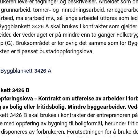
rukeren leverer tegninger og beskrivelser. Arbeidet som o
 grunnarbeid, tømrer- og innredningsarbeid, rørleggerarbe
arbeid, malerarbeid mv., så lenge arbeidet utføres som led
 Byggblankett 3426 A skal brukes i kontrakter som gjelder
ider, der vederlaget er på mindre enn to ganger Folketr
p (G). Bruksområdet er for øvrig det samme som for Byg
kten er tilpasset bustadoppføringslova.
 Byggblankett 3426 A
kett 3426 B
føringslova – Kontrakt om utførelse av arbeider i fo
 av bolig eller fritidsbolig. Mindre byggearbeider. Ved
ett 3426 B skal brukes i kontrakter der entreprenøren påt
e med oppføring av bygning til boligformål, herunder friti
disponeres av forbrukeren. Forutsetningen for å bruke d