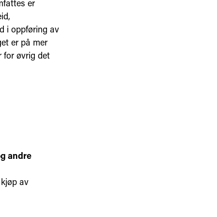
mfattes er
id,
d i oppføring av
get er på mer
for øvrig det
og andre
 kjøp av