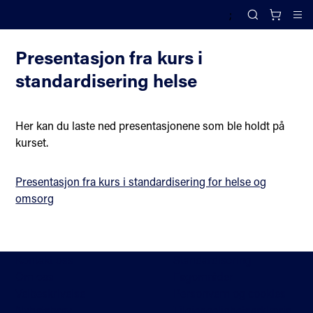
;
Helse og omsorg
Search
Cl
Presentasjon fra kurs i
standardisering helse
Her kan du laste ned presentasjonene som ble holdt på
kurset.
Presentasjon fra kurs i standardisering for helse og
omsorg
Kontakt oss
Standardisering
Om oss
Fagområder
Veibeskrivelse
Personvern og cookies
Nyhetsbrev
Tilgjengelighetserklærin