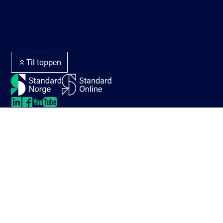
Hjelp
g
Standarder på høring
Webredaktør og
Terminologiportalen
webmaster
Termlex
Til toppen
LinkedIn
LinkedIn
LinkedIn
LinkedIn