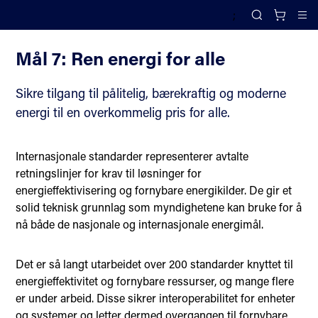
;
FNs bærekraftsmål
Search
Cl
Mål 7: Ren energi for alle
Sikre tilgang til pålitelig, bærekraftig og moderne
energi til en overkommelig pris for alle.
Internasjonale standarder representerer avtalte
retningslinjer for krav til løsninger for
energieffektivisering og fornybare energikilder. De gir et
solid teknisk grunnlag som myndighetene kan bruke for å
nå både de nasjonale og internasjonale energimål.
Det er så langt utarbeidet over 200 standarder knyttet til
energieffektivitet og fornybare ressurser, og mange flere
er under arbeid. Disse sikrer interoperabilitet for enheter
og systemer og letter dermed overgangen til fornybare