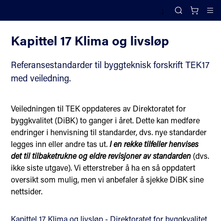
;
Referansestandarder til byggteknisk forskrift TEK med veiledning
Search
Cl
Kapittel 17 Klima og livsløp
Referansestandarder til byggteknisk forskrift TEK17
med veiledning.
Veiledningen til TEK oppdateres av Direktoratet for
byggkvalitet (DiBK) to ganger i året. Dette kan medføre
endringer i henvisning til standarder, dvs. nye standarder
legges inn eller andre tas ut.
I en rekke tilfeller henvises
det til tilbaketrukne og eldre revisjoner av standarden
(dvs.
ikke siste utgave). Vi etterstreber å ha en så oppdatert
oversikt som mulig, men vi anbefaler å sjekke DiBK sine
nettsider.
Kapittel 17 Klima og livsløp - Direktoratet for byggkvalitet