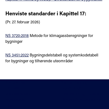
Henviste standarder i Kapittel 17:
(Pr. 27. februar 2026)
NS 3720:2018
Metode for klimagassberegninger for
bygninger
NS 3451:2022
Bygningsdelstabell og systemkodetabell
for bygninger og tilhørende uteområder
Kontakt oss
Standardisering
Om oss
Fagområder
Veibeskrivelse
Personvern og cookies
Nyhetsbrev
Tilgjengelighetserklærin
Hjelp
g