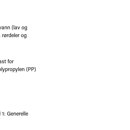
vann (lav og
, rørdeler og
st for
olypropylen (PP)
 1: Generelle