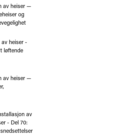
n av heiser —
peheiser og
evegelighet
 av heiser -
t løftende
n av heiser —
r,
nstallasjon av
er - Del 70:
nsnedsettelser