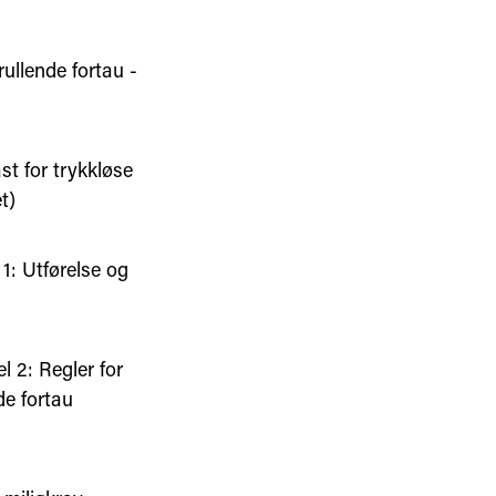
rullende fortau -
st for trykkløse
t)
 1: Utførelse og
l 2: Regler for
de fortau