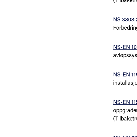
(Tilbaketr
NS 3808:
Forbedrin
NS-EN 10
avløpssys
NS-EN 115
installasj
NS-EN 11
oppgrader
(Tilbaketr