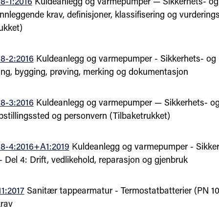
8-1:2016
Kuldeanlegg og varmepumper — Sikkerhets- og 
nnleggende krav, definisjoner, klassifisering og vurderings
ukket)
8-2:2016
Kuldeanlegg og varmepumper - Sikkerhets- og m
ing, bygging, prøving, merking og dokumentasjon
8-3:2016
Kuldeanlegg og varmepumper — Sikkerhets- og
pstillingssted og personvern (Tilbaketrukket)
8-4:2016+A1:2019
Kuldeanlegg og varmepumper - Sikker
- Del 4: Drift, vedlikehold, reparasjon og gjenbruk
1:2017
Sanitær tappearmatur - Termostatbatterier (PN 10)
krav