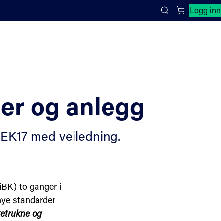
Lukk søkepanel
Logg inn
Search
ner og anlegg
 TEK17 med veiledning.
iBK) to ganger i
 nye standarder
aketrukne og