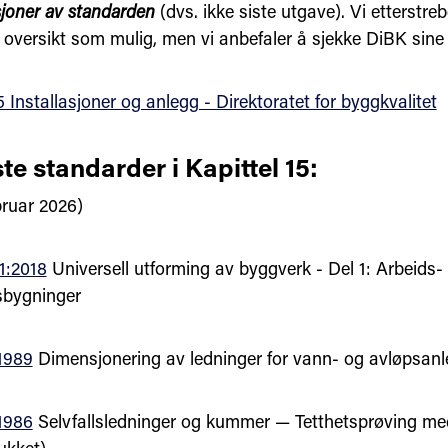
sjoner av standarden
(dvs. ikke siste utgave). Vi etterstre
 oversikt som mulig, men vi anbefaler å sjekke DiBK sine 
5 Installasjoner og anlegg - Direktoratet for byggkvalitet
te standarder i Kapittel 15:
ebruar 2026)
1:2018
Universell utforming av byggverk - Del 1: Arbeids-
sbygninger
1989
Dimensjonering av ledninger for vann- og avløpsanl
1986
Selvfallsledninger og kummer — Tetthetsprøving med