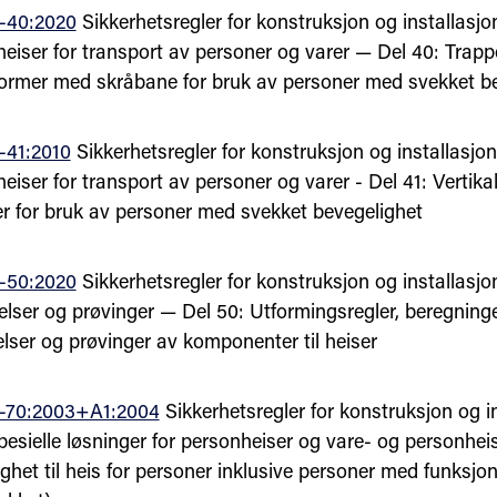
-40:2020
Sikkerhetsregler for konstruksjon og installasjo
 heiser for transport av personer og varer — Del 40: Trap
tformer med skråbane for bruk av personer med svekket b
-41:2010
Sikkerhetsregler for konstruksjon og installasjon
heiser for transport av personer og varer - Del 41: Vertikal
er for bruk av personer med svekket bevegelighet
-50:2020
Sikkerhetsregler for konstruksjon og installasjo
lser og prøvinger — Del 50: Utformingsregler, beregninge
lser og prøvinger av komponenter til heiser
-70:2003+A1:2004
Sikkerhetsregler for konstruksjon og i
pesielle løsninger for personheiser og vare- og personheis
ighet til heis for personer inklusive personer med funksjo