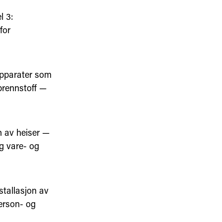
l 3:
for
apparater som
brennstoff —
n av heiser —
g vare- og
stallasjon av
erson- og