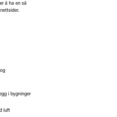
ber å ha en så
nettsider.
 og
egg i bygninger
 luft