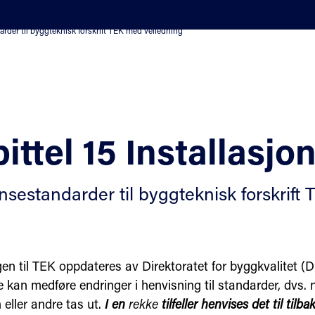
rder til byggteknisk forskrift TEK med veiledning
ittel 15 Installasjo
nsestandarder til byggteknisk forskrift
en til TEK oppdateres av Direktoratet for byggkvalitet (D
e kan medføre endringer i henvisning til standarder, dvs.
 eller andre tas ut.
I en
rekke
tilfeller henvises det til tilb