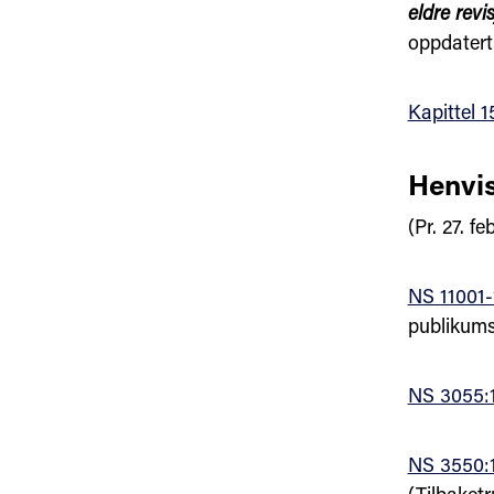
eldre revi
oppdatert
Kapittel 1
Henvis
(Pr. 27. f
NS 11001-
publikum
NS 3055:
NS 3550: