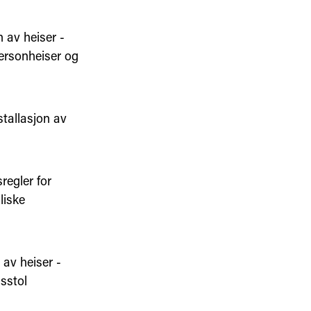
 av heiser -
personheiser og
stallasjon av
regler for
liske
 av heiser -
isstol