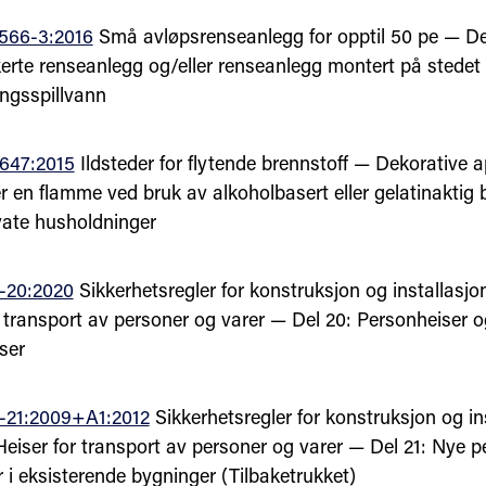
566-3:2016
Små avløpsrenseanlegg for opptil 50 pe — De
kerte renseanlegg og/eller renseanlegg montert på stedet 
ngsspillvann
647:2015
Ildsteder for flytende brennstoff — Dekorative 
r en flamme ved bruk av alkoholbasert eller gelatinaktig 
ivate husholdninger
-20:2020
Sikkerhetsregler for konstruksjon og installasjo
r transport av personer og varer — Del 20: Personheiser o
ser
-21:2009+A1:2012
Sikkerhetsregler for konstruksjon og in
Heiser for transport av personer og varer — Del 21: Nye p
 i eksisterende bygninger (Tilbaketrukket)