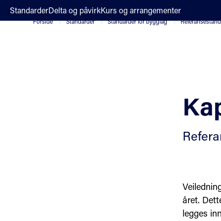
;
Standarder
Delta og påvirk
Kurs og arrangementer
Forside
Standarder
Standarder for byggfag
Referansestanda
Kap
Refera
Veiledning
året. Dett
legges inn